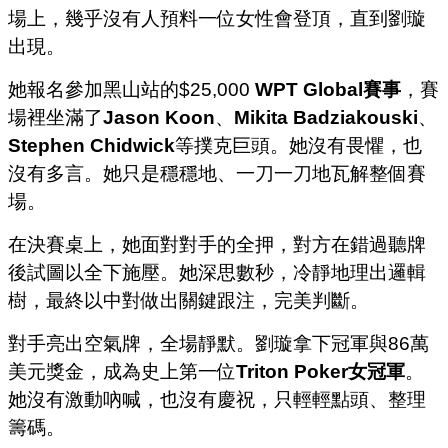
場上，幾乎沒有人預料一位女性會登頂，直到劉璇
出現。
她報名參加黑山站的$25,000
WPT Global賽事
，賽
場裡坐滿了
Jason Koon
、
Mikita Badziakouski
、
Stephen Chidwick
等撲克巨頭。她沒有畏懼，也
沒有多言。她只是穩穩地、一刀一刀地瓦解整個賽
場。
在決賽桌上，她面對對手的全押，對方在錯過聽牌
後試圖以全下施壓。
她深思數秒，冷靜地理出邏輯
樹，最終以中對做出關鍵跟注，完美判斷。
對手亮出空氣牌，全場靜默。
劉璇拿下冠軍與86萬
美元獎金，成為史上第一位
Triton Poker女冠軍
。
她沒有激動吶喊，也沒有慶祝，只輕輕點頭、整理
籌碼。