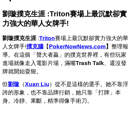
劉璇撲克生涯 :Triton賽場上最沉默卻實
力強大的華人女牌手!
劉璇撲克生涯
:
Triton
賽場上最沉默卻實力強大的華
人女牌手!
撲克腦
【
PokerNowNews.com
】
整理報
導。在這個「聲大者贏」的撲克世界裡，有些玩家
進場就像走入電影片場，滿嘴
Trash Talk
、還沒發
牌就開始耍狠。
但
劉璇
（
Xuan Liu
）從不是這樣的選手。
她不靠浮
誇的形象，也不靠品牌行銷，她只靠「打牌」本
身。冷靜、果斷，精準得像手術刀。