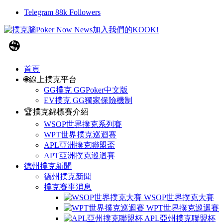
Telegram
88k
Followers
首頁
🌐線上撲克平台
GG撲克 GGPoker中文版
EV撲克 GG獨家保險機制
🏆撲克錦標賽介紹
WSOP世界撲克系列賽
WPT世界撲克巡迴賽
APL亞洲撲克聯盟盃
APT亞洲撲克巡迴賽
德州撲克新聞
德州撲克新聞
撲克賽事消息
WSOP世界撲克大賽
WPT世界撲克巡迴賽
APL亞州撲克聯盟杯