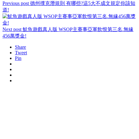
Previous post
德州撲克潛規則 有哪些?這5大不成文規定你該知
道!
Next post
魷魚遊戲真人版 WSOP主賽事亞軍飲恨第三名.無緣
456萬獎金!
Share
Tweet
Pin