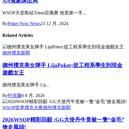
AA冤家牌出局
WSOP天堂島站Triton百萬賽 他竟第一手...
By
Poker Now News
23 12 月, 2024
Related Articles
德州撲克新聞
德州撲克美女牌手 LijaPoker:從工程系學生到現金
遊戲女王
德州撲克美女牌手 Lij...
By
扑克脑
6 8 月, 2026
WSOP世界撲克大賽
德州撲克新聞
2026WSOP精彩回顧 :GG大使丹牛竟被一隻“金毛”
搶走風頭!