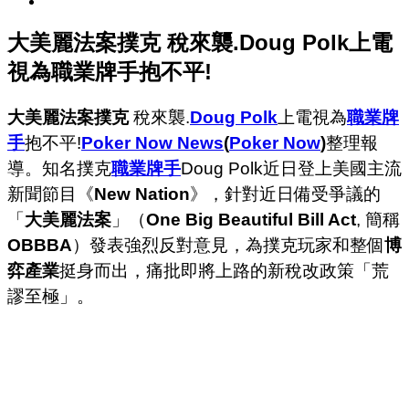
大美麗法案撲克 稅來襲.Doug Polk上電
視為職業牌手抱不平!
大美麗法案撲克
稅來襲.
Doug Polk
上電視為
職業牌
手
抱不平!
Poker Now News
(
Poker Now
)
整理報
導。知名撲克
職業牌手
Doug Polk近日登上美國主流
新聞節目《
New Nation
》，針對近日備受爭議的
「
大美麗法案
」（
One Big Beautiful Bill Act
, 簡稱
OBBBA
）發表強烈反對意見，為撲克玩家和整個
博
弈產業
挺身而出，痛批即將上路的新稅改政策「荒
謬至極」。