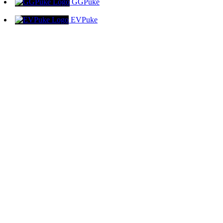
GGPuke
EVPuke