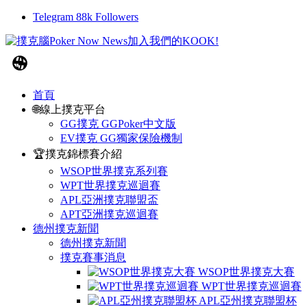
Telegram
88k
Followers
首頁
🌐線上撲克平台
GG撲克 GGPoker中文版
EV撲克 GG獨家保險機制
🏆撲克錦標賽介紹
WSOP世界撲克系列賽
WPT世界撲克巡迴賽
APL亞洲撲克聯盟盃
APT亞洲撲克巡迴賽
德州撲克新聞
德州撲克新聞
撲克賽事消息
WSOP世界撲克大賽
WPT世界撲克巡迴賽
APL亞州撲克聯盟杯