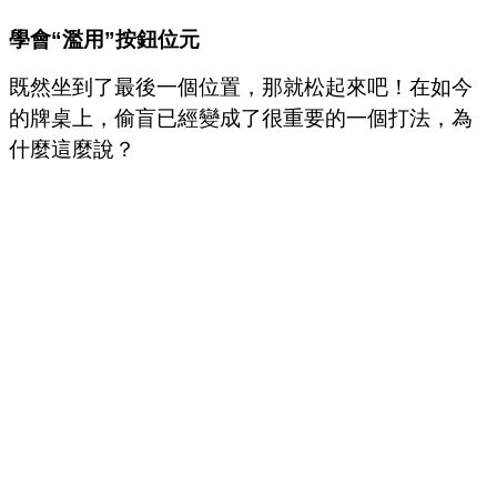
學會“濫用”按鈕位元
既然坐到了最後一個位置，那就松起來吧！在如今
的牌桌上，偷盲已經變成了很重要的一個打法，為
什麼這麼說？