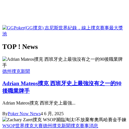
TOP ! News
德州撲克新聞
Adrian Mateos撲克 西班牙史上最強沒有之一的90
後職業牌手
Adrian Mateos撲克 西班牙史上最強...
By
Poker Now News
4 6 月, 2025
WSOP世界撲克大賽
德州撲克新聞
撲克賽事消息