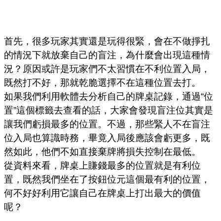
首先，很多玩家其實還是玩得很緊，會在不做掙扎
的情況下就放棄自己的盲注，為什麼會出現這種情
況？原因或許是玩家們不太習慣在不利位置入局，
既然打不好，那就乾脆選擇不在這種位置去打。
如果我們利用軟體去分析自己的牌桌記錄，通過“位
置”這個標籤去查看的話，大家會發現盲注位其實是
讓我們虧損最多的位置。不過，那些緊人不在盲注
位入局也算識時務，畢竟入局後應該會虧更多，既
然如此，他們不如直接棄牌將損失控制在最低。
從資料來看，牌桌上賺錢最多的位置就是有利位
置，既然我們坐在了按鈕位元這個最有利的位置，
何不好好利用它讓自己在牌桌上打出最大的價值
呢？