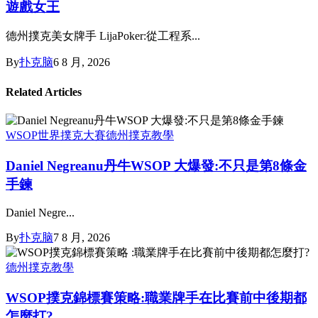
遊戲女王
德州撲克美女牌手 LijaPoker:從工程系...
By
扑克脑
6 8 月, 2026
Related Articles
WSOP世界撲克大賽
德州撲克教學
Daniel Negreanu丹牛WSOP 大爆發:不只是第8條金
手鍊
Daniel Negre...
By
扑克脑
7 8 月, 2026
德州撲克教學
WSOP撲克錦標賽策略:職業牌手在比賽前中後期都
怎麼打?