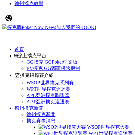
德州撲克教學
首頁
🌐線上撲克平台
GG撲克 GGPoker中文版
EV撲克 GG獨家保險機制
🏆撲克錦標賽介紹
WSOP世界撲克系列賽
WPT世界撲克巡迴賽
APL亞洲撲克聯盟盃
APT亞洲撲克巡迴賽
德州撲克新聞
德州撲克新聞
撲克賽事消息
WSOP世界撲克大賽
WPT世界撲克巡迴賽