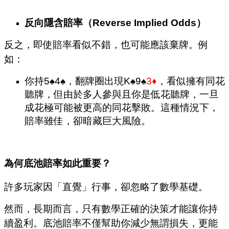
反向隱含賠率（Reverse Implied Odds）
反之，即使賠率看似不錯，也可能應該棄牌。
例
如：
你持5♠4♠，翻牌圈出現K♠9♠
3♦
，看似擁有同花
聽牌，但由於多人參與且你是低花聽牌，一旦
成花極可能被更高的同花擊敗。這種情況下，
賠率雖佳，卻暗藏巨大風險。
為何底池賠率如此重要？
許多玩家因「直覺」行事，卻忽略了數學基礎。
然而，長期而言，只有數學正確的決策才能讓你持
續盈利。底池賠率不僅幫助你減少無謂損失，更能