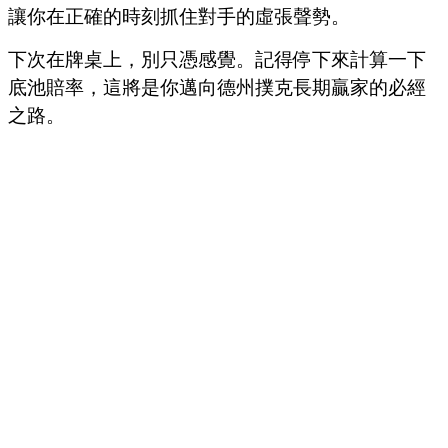
讓你在正確的時刻抓住對手的虛張聲勢。
下次在牌桌上，別只憑感覺。記得停下來計算一下
底池賠率，這將是你邁向德州撲克長期贏家的必經
之路。