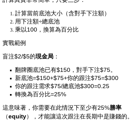
計算當前底池大小（含對手下注額）
用下注額÷總底池
乘以100，換算為百分比
實戰範例
盲注$2/$5的
現金局
：
翻牌圈底池已有$150，對手下注$75。
新底池=$150+$75+你的跟注$75=$300
你的跟注需求$75/總底池$300=0.25
轉換為百分比=25%
這意味著，你需要在此情況下至少有25%
勝率
（
equity
），才能讓這次跟注在長期中是賺錢的。