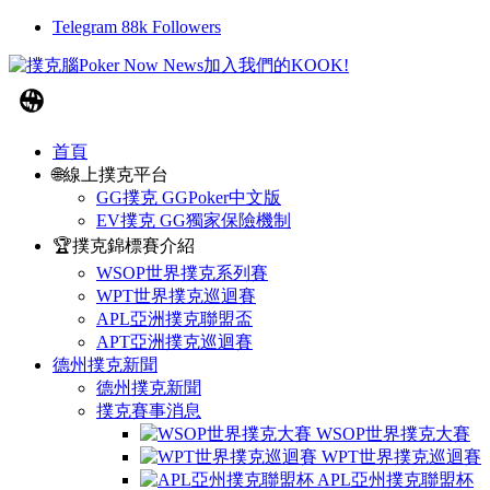
Telegram
88k
Followers
首頁
🌐線上撲克平台
GG撲克 GGPoker中文版
EV撲克 GG獨家保險機制
🏆撲克錦標賽介紹
WSOP世界撲克系列賽
WPT世界撲克巡迴賽
APL亞洲撲克聯盟盃
APT亞洲撲克巡迴賽
德州撲克新聞
德州撲克新聞
撲克賽事消息
WSOP世界撲克大賽
WPT世界撲克巡迴賽
APL亞州撲克聯盟杯