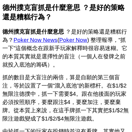
德州撲克盲抓是什麼意思 ？是好的策略
還是糟糕行為？
德州撲克盲抓是什麼意思
？是好的策略還是糟糕行
為？
Poker Now News
(
Poker Now
) 整理報導，“抓
一下”這個概念在跟新手玩家解釋時很容易迷糊。它
的本質其實就是選擇性的盲注（一個人在發牌之前
就投入底池的籌碼）。
抓的數目是大盲注的兩倍，算是自願的第三個盲
注，等於設置了一個“溜入底池”的新標杆。在$1/$2
無限注德撲中，抓一下需要$4。跟在他後面的玩家
必須按照順序，要麼跟注$4，要麼加注，要麼棄
牌。從本質上來說，在這手牌抓一下其實把$1/$2無
限注遊戲變成了$1/$2/$4無限注遊戲。
由於抓一下的玩家在投錢時並沒有看牌，其實他又