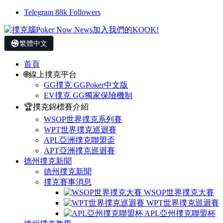
Telegram
88k
Followers
繁體中文
首頁
🌐線上撲克平台
GG撲克 GGPoker中文版
EV撲克 GG獨家保險機制
🏆撲克錦標賽介紹
WSOP世界撲克系列賽
WPT世界撲克巡迴賽
APL亞洲撲克聯盟盃
APT亞洲撲克巡迴賽
德州撲克新聞
德州撲克新聞
撲克賽事消息
WSOP世界撲克大賽
WPT世界撲克巡迴賽
APL亞州撲克聯盟杯