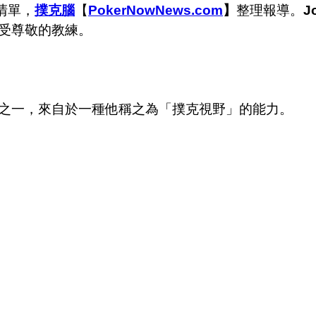
維清單，
撲克腦
【
PokerNowNews.com
】
整理報導。
J
受尊敬的教練。
之一，來自於一種他稱之為「撲克視野」的能力。