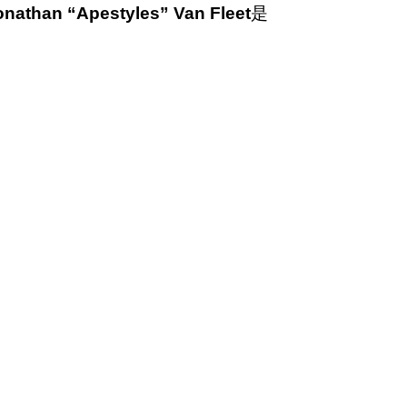
onathan “Apestyles” Van Fleet
是