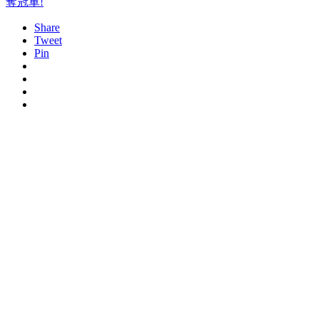
奪冠軍!
Share
Tweet
Pin