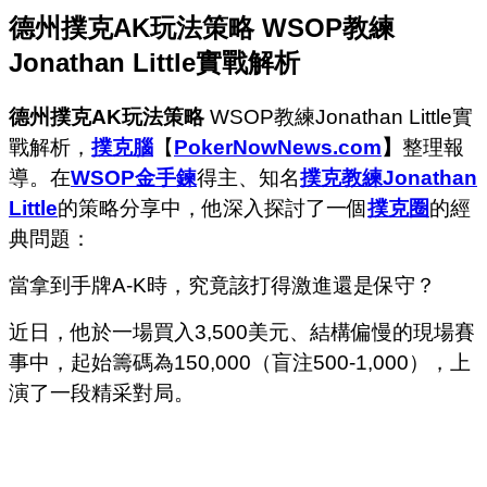
德州撲克AK玩法策略 WSOP教練
Jonathan Little實戰解析
德州撲克AK玩法策略
WSOP教練Jonathan Little實
戰解析，
撲克腦
【
PokerNowNews.com
】
整理報
導。在
WSOP金手鍊
得主、知名
撲克教練
Jonathan
Little
的策略分享中，他深入探討了一個
撲克圈
的經
典問題：
當拿到手牌A-K時，究竟該打得激進還是保守？
近日，他於一場買入3,500美元、結構偏慢的現場賽
事中，起始籌碼為150,000（盲注500-1,000），上
演了一段精采對局。