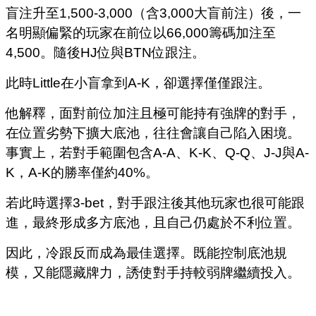
盲注升至1,500-3,000（含3,000大盲前注）後，一
名明顯偏緊的玩家在前位以66,000籌碼加注至
4,500。隨後HJ位與BTN位跟注。
此時Little在小盲拿到A-K，卻選擇僅僅跟注。
他解釋，面對前位加注且極可能持有強牌的對手，
在位置劣勢下擴大底池，往往會讓自己陷入困境。
事實上，若對手範圍包含A-A、K-K、Q-Q、J-J與A-
K，A-K的勝率僅約40%。
若此時選擇3-bet，對手跟注後其他玩家也很可能跟
進，最終形成多方底池，且自己仍處於不利位置。
因此，冷跟反而成為最佳選擇。既能控制底池規
模，又能隱藏牌力，誘使對手持較弱牌繼續投入。