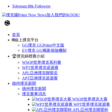
Telegram
88k
Followers
首頁
🌐線上撲克平台
GG撲克 GGPoker中文版
EV撲克 GG獨家保險機制
🏆撲克錦標賽介紹
WSOP世界撲克系列賽
WPT世界撲克巡迴賽
APL亞洲撲克聯盟盃
APT亞洲撲克巡迴賽
德州撲克新聞
德州撲克新聞
撲克賽事消息
WSOP世界撲克大賽
WPT世界撲克巡迴賽
APL亞州撲克聯盟杯