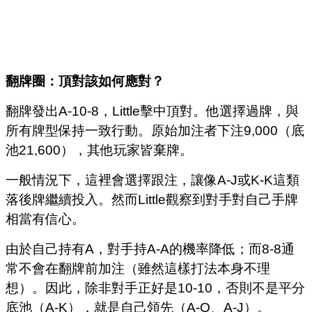
翻牌圈：頂對該如何應對？
翻牌發出A-10-8，Little擊中頂對。他選擇過牌，與
所有牌型保持一致行動。原始加注者下注9,000（底
池21,600），其他玩家皆棄牌。
一般情況下，這裡會選擇跟注，讓像A-J或K-K這類
落後牌繼續投入。然而Little觀察到對手對自己手牌
相當有信心。
由於自己持有A，對手持A-A的機率降低；而8-8通
常不會在翻牌前加注（雖然這樣打法本身不理
想）。因此，除非對手正好是10-10，否則不是平分
底池（A-K），就是自己領先（A-Q、A-J）。