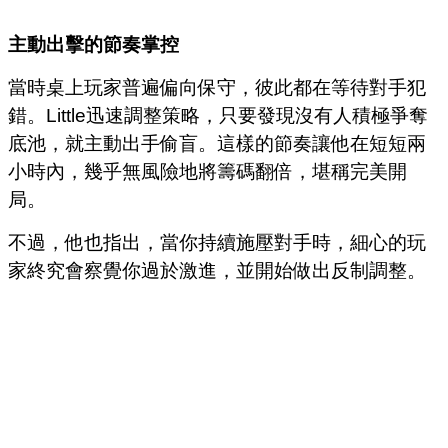
主動出擊的節奏掌控
當時桌上玩家普遍偏向保守，彼此都在等待對手犯
錯。Little迅速調整策略，只要發現沒有人積極爭奪
底池，就主動出手偷盲。這樣的節奏讓他在短短兩
小時內，幾乎無風險地將籌碼翻倍，堪稱完美開
局。
不過，他也指出，當你持續施壓對手時，細心的玩
家終究會察覺你過於激進，並開始做出反制調整。