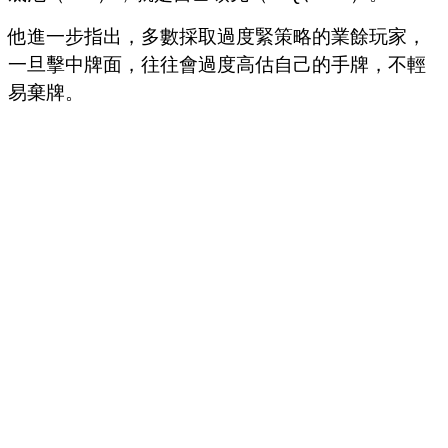
他進一步指出，多數採取過度緊策略的業餘玩家，
一旦擊中牌面，往往會過度高估自己的手牌，不輕
易棄牌。