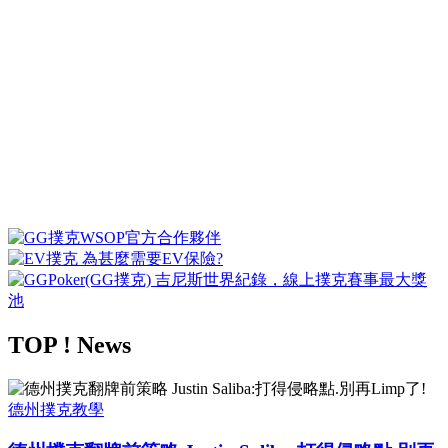
TOP ! News
德州撲克教學