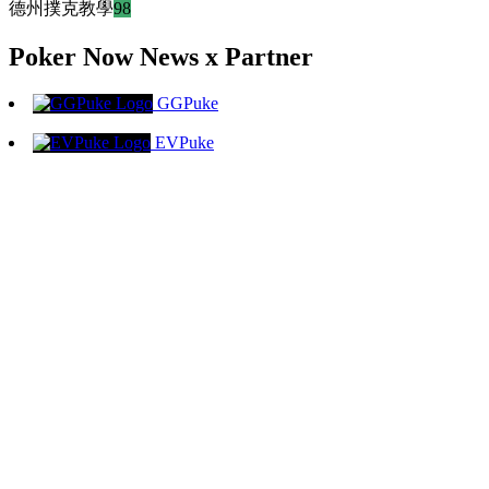
德州撲克教學
98
Poker Now News x Partner
GGPuke
EVPuke