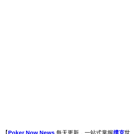
【
Poker Now News
每天更新，一站式掌握
撲克
世