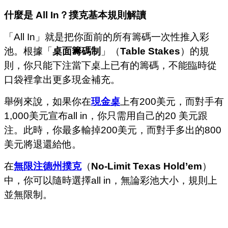
什麼是
All In
？撲克基本規則解讀
「All In」就是把你面前的所有籌碼一次性推入彩
池。根據「
桌面籌碼制
」（
Table Stakes
）的規
則，你只能下注當下桌上已有的籌碼，不能臨時從
口袋裡拿出更多現金補充。
舉例來說，如果你在
現金桌
上有200美元，而對手有
1,000美元宣布all in，你只需用自己的20 美元跟
注。此時，你最多輸掉200美元，而對手多出的800
美元將退還給他。
在
無限注德州撲克
（
No-Limit Texas Hold’em
）
中，你可以隨時選擇all in，無論彩池大小，規則上
並無限制。