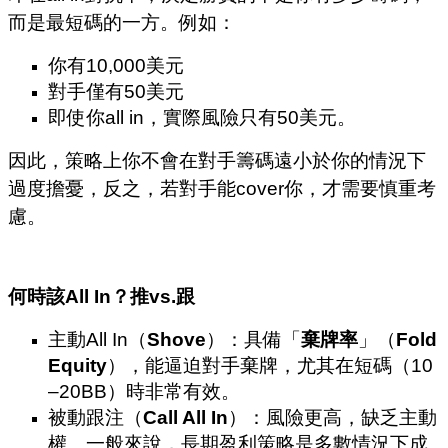
而是最短碼的一方。例如：
你有10,000美元
對手僅有50美元
即使你all in，實際風險只有50美元。
因此，策略上你不會在對手籌碼遠小於你的情況下
過度擔憂，反之，若對手能cover你，才需要慎重考
慮。
何時該
All In
？推
vs.
跟
主動All In（
Shove
）：具備「
棄牌率
」（
Fold
Equity
），能逼迫對手棄牌，尤其在短碼（10
–20BB）時非常有效。
被動跟注（
Call All In
）：風險更高，缺乏主動
權。一般來說，長期盈利策略是多數情況下成