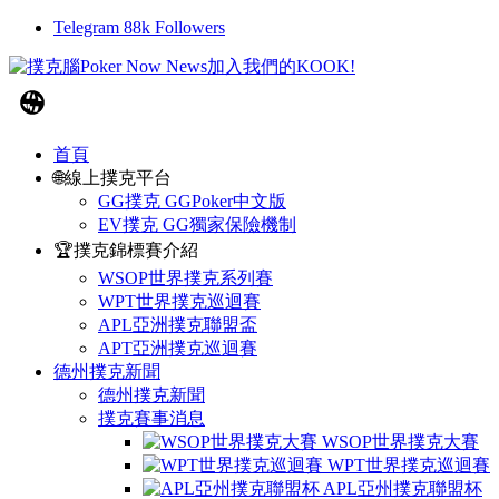
Telegram
88k
Followers
首頁
🌐線上撲克平台
GG撲克 GGPoker中文版
EV撲克 GG獨家保險機制
🏆撲克錦標賽介紹
WSOP世界撲克系列賽
WPT世界撲克巡迴賽
APL亞洲撲克聯盟盃
APT亞洲撲克巡迴賽
德州撲克新聞
德州撲克新聞
撲克賽事消息
WSOP世界撲克大賽
WPT世界撲克巡迴賽
APL亞州撲克聯盟杯