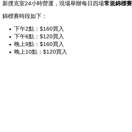
新撲克室24小時營運，現場舉辦每日四場
常規錦標賽
錦標賽時段如下：
下午2點：$160買入
下午6點：$120買入
晚上9點：$160買入
晚上10點：$120買入