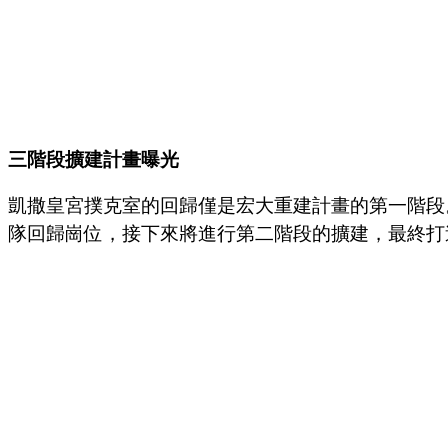
三階段擴建計畫曝光
凱撒皇宮撲克室的回歸僅是宏大重建計畫的第一階段
隊回歸崗位，接下來將進行第二階段的擴建，最終打