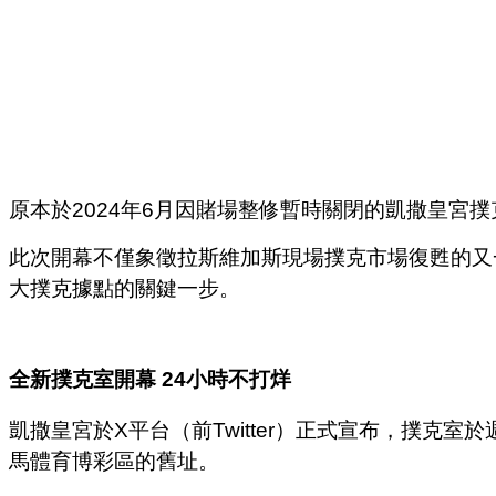
原本於2024年6月因賭場整修暫時關閉的凱撒皇宮
此次開幕不僅象徵拉斯維加斯現場撲克市場復甦的又
大撲克據點的關鍵一步。
全新撲克室開幕
24
小時不打烊
凱撒皇宮於X平台（前Twitter）正式宣布，撲克
馬體育博彩區的舊址。