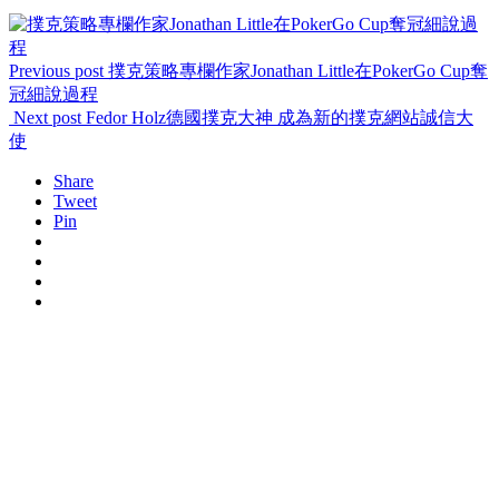
Previous post
撲克策略專欄作家Jonathan Little在PokerGo Cup奪
冠細說過程
Next post
Fedor Holz德國撲克大神 成為新的撲克網站誠信大
使
Share
Tweet
Pin