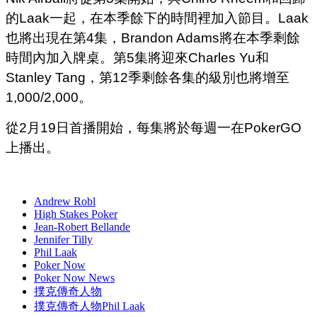
的Laak一起，在本季餘下的時間裡加入節目。Laak
也將出現在第4集，Brandon Adams將在本季剩餘
時間內加入牌桌。第5集將迎來Charles Yu和
Stanley Tang，第12季剩餘各集的級別也將增至
1,000/2,000。
從2月19日首播開始，每集將於每週一在PokerGO
上播出。
Andrew Robl
High Stakes Poker
Jean-Robert Bellande
Jennifer Tilly
Phil Laak
Poker Now
Poker Now News
撲克傳奇人物
撲克傳奇人物Phil Laak