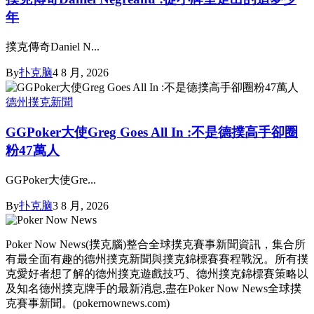
年
撲克傳奇Daniel N...
By
扑克脑
4 8 月, 2026
德州撲克新聞
GGPoker大使Greg Goes All In :不是德撲高手卻圈
粉47萬人
GGPoker大使Gre...
By
扑克脑
3 8 月, 2026
Poker Now News(撲克腦)整合全球撲克賽事新聞資訊，集合所
有最全面有趣的德州撲克新聞與撲克錦標賽賽程戰況。所有撲
克愛好者想了解的德州撲克遊戲技巧、德州撲克錦標賽策略以
及知名德州撲克牌手的最新消息,盡在Poker Now News全球撲
克賽事新聞。(pokernownews.com)