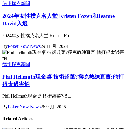
德州撲克新聞
2024年女性撲克名人堂 Kristen Foxen和Jeanne
David入選
2024年女性撲克名人堂 Kristen Fo...
By
Poker Now News
29 11 月, 2024
德州撲克新聞
Phil Hellmuth現金桌 技術超菜?撲克教練直言:他打
得太過害怕
Phil Hellmuth現金桌 技術超菜?撲...
By
Poker Now News
26 9 月, 2025
Related Articles