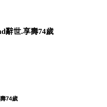
and辭世.享壽74歲
享壽74歲