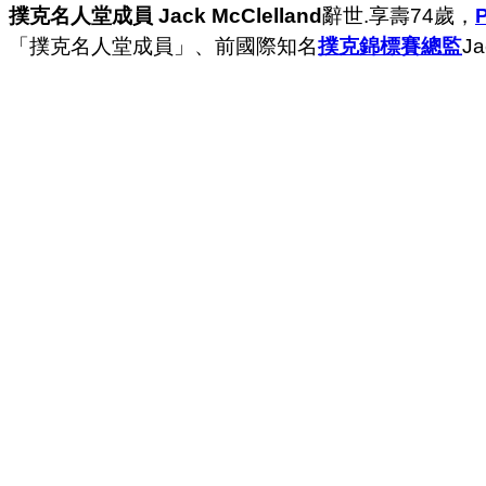
撲克名人堂成員
Jack McClelland
辭世.享壽74歲，
「撲克名人堂成員」、前國際知名
撲克錦標賽總監
J