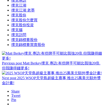
撲克專訪
撲克江湖
撲克江湖 老墨
撲克股份
撲克股份怎麼買
撲克股份投資
撲克腦
撲克訪問
撲克錦標賽股份
撲克錦標賽買賣股份
Previous post
Matt Berkey撲克 專訪:有些牌手可能比我強20倍.
但我賺得錢更多!
Next post
2025 WSOP天堂島超級主賽事 推出25萬美元額外獎
金計畫!
Share
Tweet
Pin