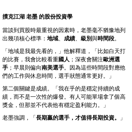
撲克江湖 老墨 的股份投資學
當談到買股時最重視的因素時，老墨毫不猶豫地列
出幾項核心標準：
地域
、
成績
、
級別
與
時間段
。
「地域是我最先看的，」他解釋道，「比如白天打
的比賽，我會比較看重
國人
；深夜會關注
歐洲選
手
；早晨則偏向
南美選手
。因為這些時間段對應他
們的工作與休息時間，選手狀態通常更好。」
第二個關鍵是成績。「我在乎的是穩定持續的成
績，而不是一次性的爆發。有人可能單場拿了個高
獎金，但那並不代表他有穩定盈利能力。」
老墨強調，「
長期贏的選手，才值得長期投資。
」