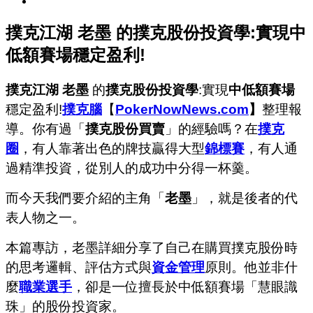
撲克江湖 老墨 的撲克股份投資學:實現中
低額賽場穩定盈利!
撲克江湖 老墨
的
撲克股份投資學
:實現
中低額賽場
穩定盈利!
撲克腦
【
PokerNowNews.com
】
整理報
導。你有過「
撲克股份買賣
」的經驗嗎？
在
撲克
圈
，有人靠著出色的牌技贏得大型
錦標賽
，有人通
過精準投資，從別人的成功中分得一杯羹。
而今天我們要介紹的主角「
老墨
」，就是後者的代
表人物之一。
本篇專訪，老墨詳細分享了自己在購買撲克股份時
的思考邏輯、評估方式與
資金管理
原則。他並非什
麼
職業選手
，卻是一位擅長於中低額賽場「慧眼識
珠」的股份投資家。