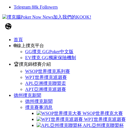
Telegram
88k
Followers
首頁
🌐線上撲克平台
GG撲克 GGPoker中文版
EV撲克 GG獨家保險機制
🏆撲克錦標賽介紹
WSOP世界撲克系列賽
WPT世界撲克巡迴賽
APL亞洲撲克聯盟盃
APT亞洲撲克巡迴賽
德州撲克新聞
德州撲克新聞
撲克賽事消息
WSOP世界撲克大賽
WPT世界撲克巡迴賽
APL亞州撲克聯盟杯