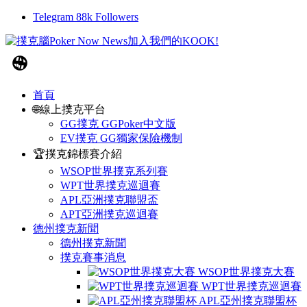
Telegram
88k
Followers
首頁
🌐線上撲克平台
GG撲克 GGPoker中文版
EV撲克 GG獨家保險機制
🏆撲克錦標賽介紹
WSOP世界撲克系列賽
WPT世界撲克巡迴賽
APL亞洲撲克聯盟盃
APT亞洲撲克巡迴賽
德州撲克新聞
德州撲克新聞
撲克賽事消息
WSOP世界撲克大賽
WPT世界撲克巡迴賽
APL亞州撲克聯盟杯