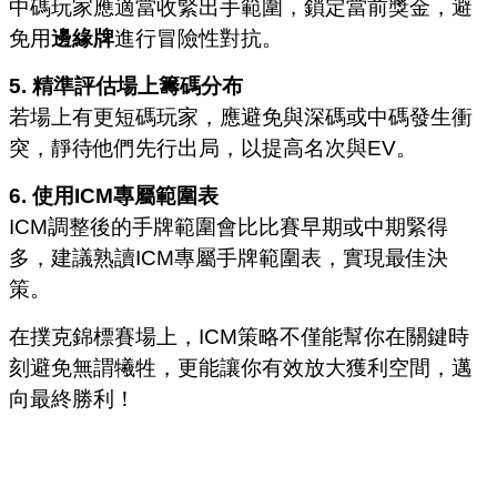
中碼玩家應適當收緊出手範圍，鎖定當前獎金，避
免用
邊緣牌
進行冒險性對抗。
5. 精準評估場上籌碼分布
若場上有更短碼玩家，應避免與深碼或中碼發生衝
突，靜待他們先行出局，以提高名次與EV。
6. 使用ICM專屬範圍表
ICM調整後的手牌範圍會比比賽早期或中期緊得
多，建議熟讀ICM專屬手牌範圍表，實現最佳決
策。
在撲克錦標賽場上，ICM策略不僅能幫你在關鍵時
刻避免無謂犧牲，更能讓你有效放大獲利空間，邁
向最終勝利！