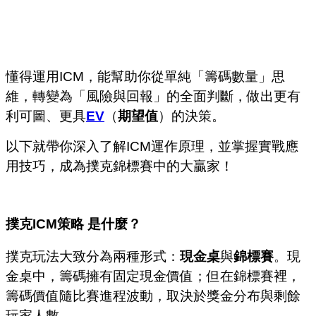
懂得運用ICM，能幫助你從單純「籌碼數量」思
維，轉變為「風險與回報」的全面判斷，做出更有
利可圖、更具
EV
（
期望值
）的決策。
以下就帶你深入了解ICM運作原理，並掌握實戰應
用技巧，成為撲克錦標賽中的大贏家！
撲克
ICM
策略
是什麼？
撲克玩法大致分為兩種形式：
現金桌
與
錦標賽
。現
金桌中，籌碼擁有固定現金價值；但在錦標賽裡，
籌碼價值隨比賽進程波動，取決於獎金分布與剩餘
玩家人數。