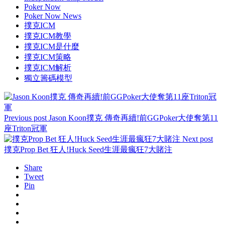
Poker Now
Poker Now News
撲克ICM
撲克ICM教學
撲克ICM是什麼
撲克ICM策略
撲克ICM解析
獨立籌碼模型
Previous post
Jason Koon撲克 傳奇再續!前GGPoker大使奪第11
座Triton冠軍
Next post
撲克Prop Bet 狂人!Huck Seed生涯最瘋狂7大賭注
Share
Tweet
Pin