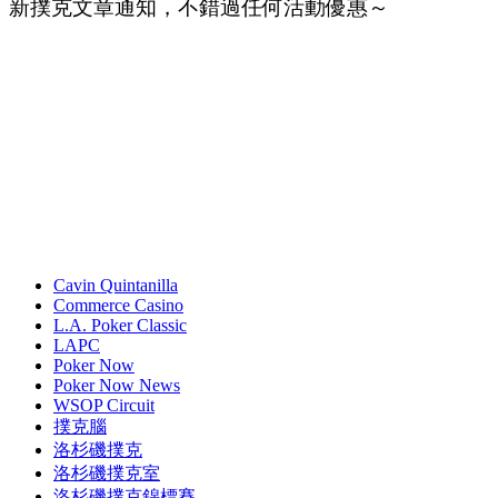
新撲克文章通知，不錯過任何活動優惠～
Cavin Quintanilla
Commerce Casino
L.A. Poker Classic
LAPC
Poker Now
Poker Now News
WSOP Circuit
撲克腦
洛杉磯撲克
洛杉磯撲克室
洛杉磯撲克錦標賽