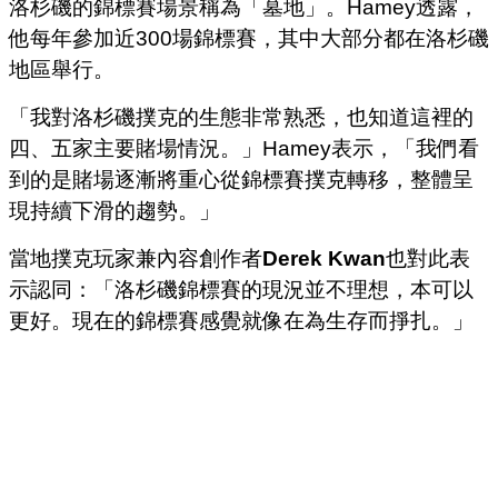
洛杉磯的錦標賽場景稱為「墓地」。Hamey透露，
他每年參加近300場錦標賽，其中大部分都在洛杉磯
地區舉行。
「我對洛杉磯撲克的生態非常熟悉，也知道這裡的
四、五家主要賭場情況。」Hamey表示，「我們看
到的是賭場逐漸將重心從錦標賽撲克轉移，整體呈
現持續下滑的趨勢。」
當地撲克玩家兼內容創作者
Derek Kwan
也對此表
示認同：「洛杉磯錦標賽的現況並不理想，本可以
更好。現在的錦標賽感覺就像在為生存而掙扎。」