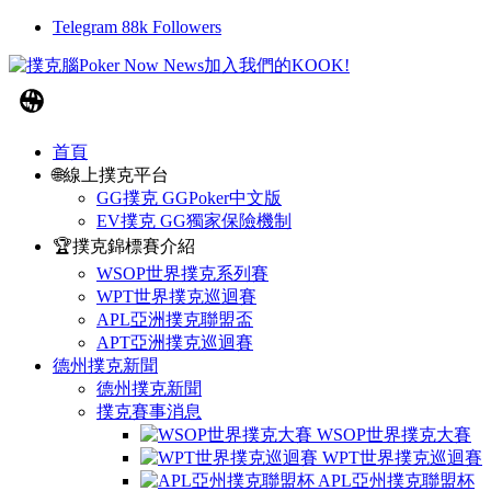
Telegram
88k
Followers
首頁
🌐線上撲克平台
GG撲克 GGPoker中文版
EV撲克 GG獨家保險機制
🏆撲克錦標賽介紹
WSOP世界撲克系列賽
WPT世界撲克巡迴賽
APL亞洲撲克聯盟盃
APT亞洲撲克巡迴賽
德州撲克新聞
德州撲克新聞
撲克賽事消息
WSOP世界撲克大賽
WPT世界撲克巡迴賽
APL亞州撲克聯盟杯