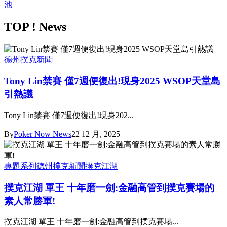
TOP ! News
德州撲克新聞
Tony Lin禁賽 僅7週便復出!現身2025 WSOP天堂島
引熱議
Tony Lin禁賽 僅7週便復出!現身202...
By
Poker Now News
22 12 月, 2025
專題系列
德州撲克新聞
撲克江湖
撲克江湖 單王 十年磨一劍:金融高管到撲克賽場的
素人常勝軍!
撲克江湖 單王 十年磨一劍:金融高管到撲克賽場...