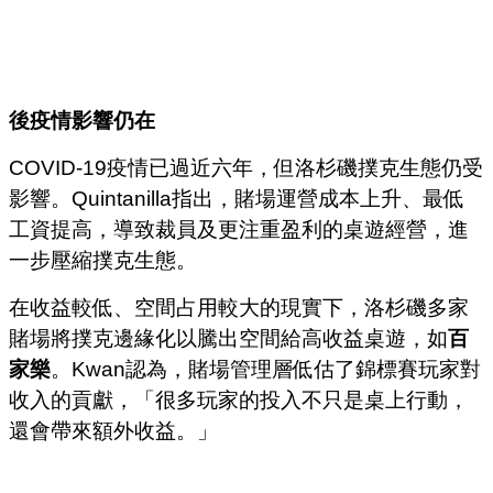
後疫情影響仍在
COVID-19疫情已過近六年，但洛杉磯撲克生態仍受
影響。Quintanilla指出，賭場運營成本上升、最低
工資提高，導致裁員及更注重盈利的桌遊經營，進
一步壓縮撲克生態。
在收益較低、空間占用較大的現實下，洛杉磯多家
賭場將撲克邊緣化以騰出空間給高收益桌遊，如
百
家樂
。Kwan認為，賭場管理層低估了錦標賽玩家對
收入的貢獻，「很多玩家的投入不只是桌上行動，
還會帶來額外收益。」