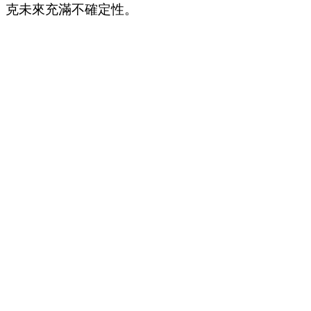
克未來充滿不確定性。