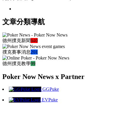
文章分類導航
德州撲克新聞
640
撲克賽事消息
201
德州撲克教學
99
Poker Now News x Partner
GGPuke
EVPuke