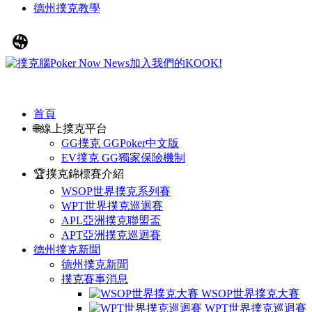
德州撲克教學
首頁
🌐線上撲克平台
GG撲克 GGPoker中文版
EV撲克 GG獨家保險機制
🏆撲克錦標賽介紹
WSOP世界撲克系列賽
WPT世界撲克巡迴賽
APL亞洲撲克聯盟盃
APT亞洲撲克巡迴賽
德州撲克新聞
德州撲克新聞
撲克賽事消息
WSOP世界撲克大賽
WPT世界撲克巡迴賽