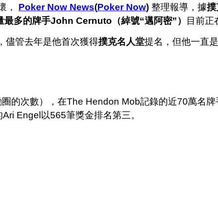
懷，
Poker Now News
(
Poker Now
)
整理報導，據
撲
的牌手John Cernuto（綽號“邁阿密”）
目前正
物，儘管去年是他首次獲得
撲克名人堂
提名，但他一直
圈的次數），在The Hendon Mob記錄的近70萬
的Ari Engel以565筆獎金排名第三。