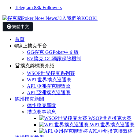
Telegram
88k
Followers
繁體中文
首頁
🌐線上撲克平台
GG撲克 GGPoker中文版
EV撲克 GG獨家保險機制
🏆撲克錦標賽介紹
WSOP世界撲克系列賽
WPT世界撲克巡迴賽
APL亞洲撲克聯盟盃
APT亞洲撲克巡迴賽
德州撲克新聞
德州撲克新聞
撲克賽事消息
WSOP世界撲克大賽
WPT世界撲克巡迴賽
APL亞州撲克聯盟杯