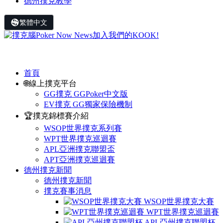
德州撲克教學
繁體中文
首頁
🌐線上撲克平台
GG撲克 GGPoker中文版
EV撲克 GG獨家保險機制
🏆撲克錦標賽介紹
WSOP世界撲克系列賽
WPT世界撲克巡迴賽
APL亞洲撲克聯盟盃
APT亞洲撲克巡迴賽
德州撲克新聞
德州撲克新聞
撲克賽事消息
WSOP世界撲克大賽
WPT世界撲克巡迴賽
APL亞州撲克聯盟杯