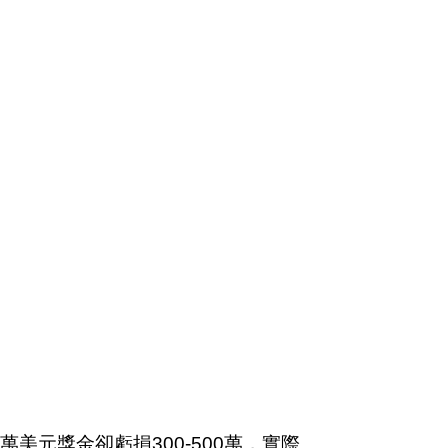
美元獎金卻虧損300-500萬，實際