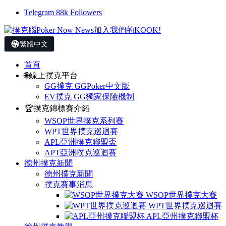
Telegram
88k
Followers
繁體中文
首頁
🌐線上撲克平台
GG撲克 GGPoker中文版
EV撲克 GG獨家保險機制
🏆撲克錦標賽介紹
WSOP世界撲克系列賽
WPT世界撲克巡迴賽
APL亞洲撲克聯盟盃
APT亞洲撲克巡迴賽
德州撲克新聞
德州撲克新聞
撲克賽事消息
WSOP世界撲克大賽
WPT世界撲克巡迴賽
APL亞州撲克聯盟杯