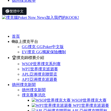
德州撲克教學
繁體中文
首頁
🌐線上撲克平台
GG撲克 GGPoker中文版
EV撲克 GG獨家保險機制
🏆撲克錦標賽介紹
WSOP世界撲克系列賽
WPT世界撲克巡迴賽
APL亞洲撲克聯盟盃
APT亞洲撲克巡迴賽
德州撲克新聞
德州撲克新聞
撲克賽事消息
WSOP世界撲克大賽
WPT世界撲克巡迴賽
APL亞州撲克聯盟杯