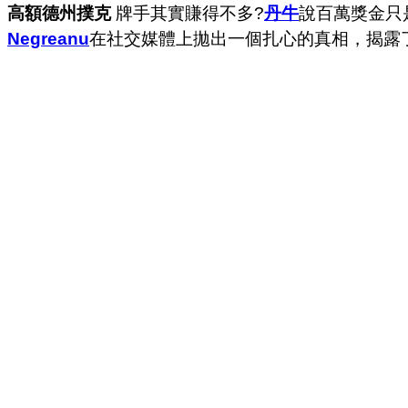
高額德州撲克
牌手其實賺得不多?
丹牛
說百萬獎金只
Negreanu
在社交媒體上拋出一個扎心的真相，揭露