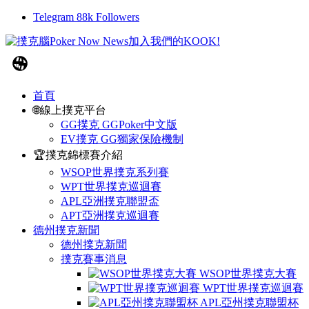
Telegram
88k
Followers
首頁
🌐線上撲克平台
GG撲克 GGPoker中文版
EV撲克 GG獨家保險機制
🏆撲克錦標賽介紹
WSOP世界撲克系列賽
WPT世界撲克巡迴賽
APL亞洲撲克聯盟盃
APT亞洲撲克巡迴賽
德州撲克新聞
德州撲克新聞
撲克賽事消息
WSOP世界撲克大賽
WPT世界撲克巡迴賽
APL亞州撲克聯盟杯