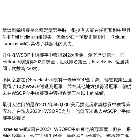
當談到錦標賽長久穩定型選手時，很少有人能在任何類別中與丹
牛和Phil Hellmuth相媲美。但至少在一項歷史類別中，Roland
Israelashvili卻具備了其超凡的實力。
丹牛在WSOP手鍊賽事中獲得242次獎金，創下歷史第一，而
Hellmuth則獲得202次獎金，足以排名第三，Israelashvili位居其
間，次數為230次。
不同之處在於Israelashvili沒有一條WSOP金手鍊。儘管職業生涯
贏得了10次WSOP巡迴賽冠軍，並在其他地方獲得過冠軍，卻從
未在WSOP金手鍊賽事中獲得過第三名以上的成績。
最引人注目的是在2012年$50,000 美元撲克玩家錦標賽中獲得第
五名。在進入2023年WSOPE之前，他曾五次進入WSOP金手鍊
賽事決賽桌。
Israelashvili試圖在2023年WSOPE中結束他的冠軍荒。但在一系
列的決賽中，他三次錯失機會，最終被Eljach擊敗，獲得第三名，