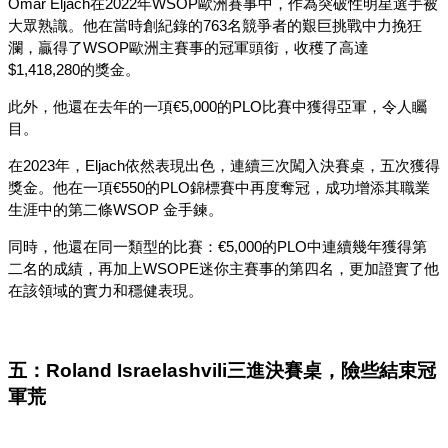
Omar Eljach在2022年WSOP歐洲賽事中，作為突破性明星選手被
大眾熟識。他在當時創紀錄的763名競爭者的艱巨挑戰中力挽狂
瀾，贏得了WSOP歐洲主賽事的冠軍頭銜，收穫了高達
$1,418,280的獎金。
此外，他還在去年的一項€5,000的PLO比賽中獲得亞軍，令人矚
目。
在2023年，Eljach依然表現出色，連續三次闖入決賽桌，五次獲得
獎金。他在一項€550的PLO錦標賽中再度奪冠，成功增添其職業
生涯中的第二條WSOP 金手鍊。
同時，他還在同一類型的比賽：€5,000的PLO中連續幾年獲得第
二名的成績，再加上WSOPE迷你主賽事的第四名，更加證實了他
在該領域的實力和穩健表現。
五：Roland Israelashvili三進決賽桌，險些結束冠
軍荒