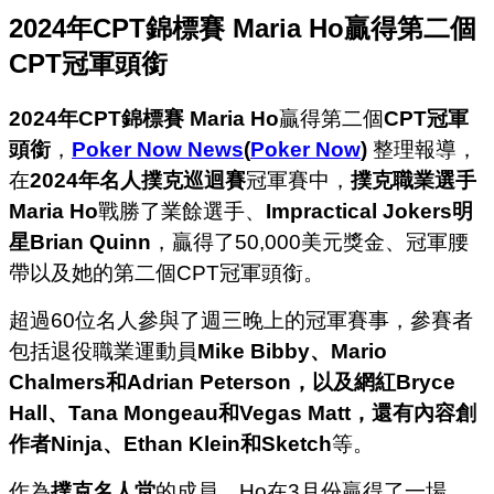
2024年CPT錦標賽 Maria Ho贏得第二個
CPT冠軍頭銜
2024年CPT錦標賽
Maria Ho
贏得第二個
CPT冠軍
頭銜
，
Poker Now News
(
Poker Now
)
整理報導，
在
2024年名人撲克巡迴賽
冠軍賽中，
撲克職業選手
Maria Ho
戰勝了業餘選手、
Impractical Jokers明
星Brian Quinn
，贏得了50,000美元獎金、冠軍腰
帶以及她的第二個CPT冠軍頭銜。
超過60位名人參與了週三晚上的冠軍賽事，參賽者
包括退役職業運動員
Mike Bibby、Mario
Chalmers和Adrian Peterson，以及網紅Bryce
Hall、Tana Mongeau和Vegas Matt，還有內容創
作者Ninja、Ethan Klein和Sketch
等。
作為
撲克名人堂
的成員，Ho在3月份贏得了一場