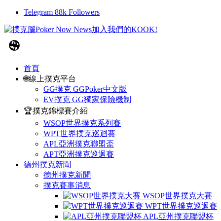
Telegram
88k
Followers
首頁
🌐線上撲克平台
GG撲克 GGPoker中文版
EV撲克 GG獨家保險機制
🏆撲克錦標賽介紹
WSOP世界撲克系列賽
WPT世界撲克巡迴賽
APL亞洲撲克聯盟盃
APT亞洲撲克巡迴賽
德州撲克新聞
德州撲克新聞
撲克賽事消息
WSOP世界撲克大賽
WPT世界撲克巡迴賽
APL亞州撲克聯盟杯