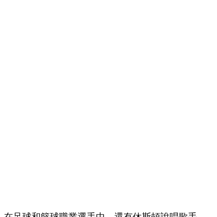
在足球和籃球職業選手中，還有休斯頓說唱歌手