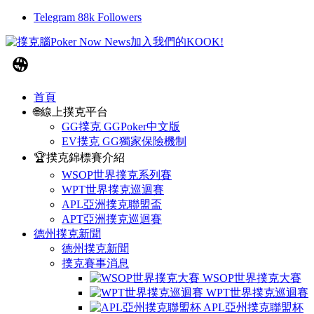
Telegram
88k
Followers
首頁
🌐線上撲克平台
GG撲克 GGPoker中文版
EV撲克 GG獨家保險機制
🏆撲克錦標賽介紹
WSOP世界撲克系列賽
WPT世界撲克巡迴賽
APL亞洲撲克聯盟盃
APT亞洲撲克巡迴賽
德州撲克新聞
德州撲克新聞
撲克賽事消息
WSOP世界撲克大賽
WPT世界撲克巡迴賽
APL亞州撲克聯盟杯