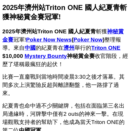
2025年濟州站Triton ONE 國人紀夏青斬
獲神秘賞金賽冠軍!
2025年濟州站Triton ONE
國人紀夏青
斬獲
神秘賞
金賽
冠軍!
Poker Now News
(
Poker Now
)
整理報
導。來自
中國
的紀夏青在
濟州
舉行的
Triton ONE
$10,000
Mystery Bounty
神秘賞金賽
收官階段，經
歷了堪稱最瘋狂的起伏！
比賽一直鏖戰到當地時間凌晨3:30之後才落幕。其
間多次上演驚險反超與離譜翻盤，他一路撐了過
來。
紀夏青也命中過不少關鍵牌，包括在面臨第三名出
局邊緣時，河牌擊中僅有2 outs的神來一擊。在現
場觀戰支持者的幫助下，他成為當天Triton ONE的
第二位
中國冠軍
。