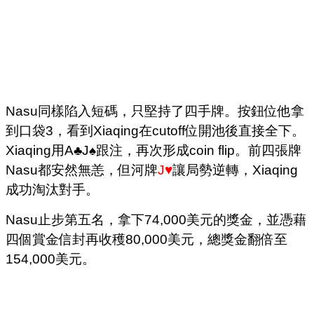
Nasu同樣陷入短碼，只堅持了四手牌。按鈕位他拿
到口袋3，看到Xiaqing在cutoff位開池後直接全下。
Xiaqing用A♣J♠跟注，再次形成coin flip。前四張牌
Nasu都安然無恙，但河牌
J♥
讓局勢逆轉，Xiaqing
成功淘汰對手。
Nasu止步第五名，拿下74,000美元的獎金，並憑藉
四個賞金信封再收穫80,000美元，總獎金翻倍至
154,000美元。