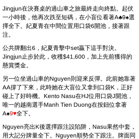
Jingjun在決賽桌的過山車之旅最終走向終點。起伏
一小時後，他再次跌至短碼，在小盲位看著A♣9♠選
擇全下。紀夏青在中間位置用口袋6開池，接著跟
注。
公共牌翻出6，紀夏青擊中set贏下這手對決。
Jingjun止步於此，收穫$41,600，加上先前獲得的
懸賞獎金。
另一位坐過山車的Nguyen則迎來反彈。此前她靠著
AA撐了下來，此時她在大盲位又拿到口袋K，正好
碰上了好時機。Kento Nasu在HJ位用口袋J開池，
唯一的越南選手Manh Tien Duong在按鈕位拿著
A♠
9♥
全下。
Nguyen亮出K後選擇跟注設陷阱，Nasu果然中套，
用大記分牌量全下。Nguyen順勢全下跟注。牌面同