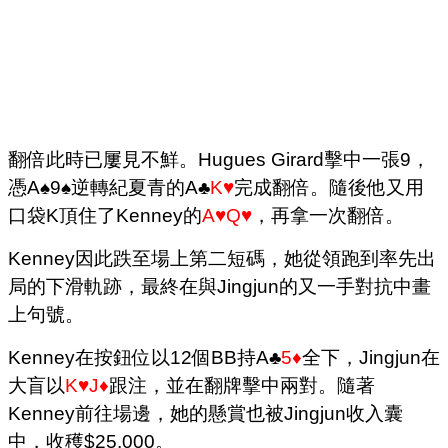
翻倍此時已屢見不鮮。Hugues Girard擊中一張9，
憑A♠9♠逆轉紀夏青的A♣
K♥
完成翻倍。隨後他又用
口袋K頂住了Kenney的
A♥Q♥
，再拿一次翻倍。
Kenney因此跌至場上第二短碼，她從領跑到率先出
局的下滑軌跡，最終在與Jingjun的又一手對抗中畫
上句號。
Kenney在按鈕位以12個BB持A♣
5♦
全下，Jingjun在
大盲以
K♥J♦
跟注，並在翻牌擊中兩對。隨著
Kenney前往場邊，她的懸賞也被Jingjun收入囊
中，收穫$25,000。