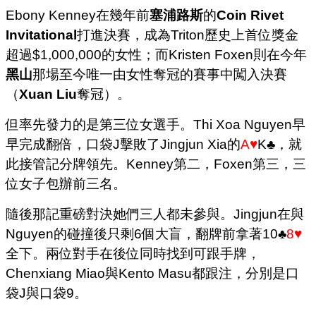
Ebony Kenney在幾年前
塞浦路斯
的
Coin Rivet
Invitational
打進決賽，成為Triton歷史上首位獎金
超過$1,000,000的女性；而Kristen Foxen則在今年
黑山
那場至今唯一由女性奪冠的賽事中闖入決賽
（
Xuan Liu
奪冠）。
但率先發力的是第三位女選手。Thi Xoa Nguyen早
早完成翻倍，口袋J擊敗了Jingjun Xia的
A♥
K♣，就
此接管記分牌領先。Kenney第二，Foxen第三，三
位女子包辦前三名。
隨後那記重磅對決她們三人都未參與。Jingjun在與
Nguyen的碰撞後只剩6個大盲，翻牌前拿著10♣
8♥
全下。兩位對手在後位同時找到可跟手牌，
Chenxiang Miao與Kento Masu都跟注，分別是口
袋J與口袋9。