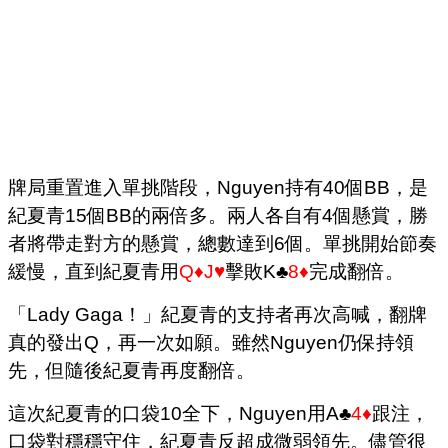
牌局重置進入單挑階段，Nguyen持有40個BB，是
紀夏青15個BB的兩倍多。兩人各自有4個懸賞，勝
者將帶走對方的懸賞，總數達到6個。單挑開始節奏
緩慢，直到紀夏青用
Q♦J♥
擊敗K♣
8♦
完成翻倍。
「Lady Gaga！」紀夏青的支持者再次高喊，翻牌
真的發出Q，再一次如願。雖然Nguyen仍保持領
先，但隨後紀夏青再度翻倍。
這次紀夏青的口袋10全下，Nguyen用A♣
4♦
跟注，
口袋對穩穩守住，紀夏青反超成微弱領先。儘管很