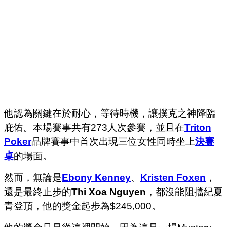
他認為關鍵在於耐心，等待時機，讓撲克之神降臨
庇佑。本場賽事共有273人次參賽，並且在
Triton
Poker
品牌賽事中首次出現三位女性同時坐上
決賽
桌
的場面。
然而，無論是
Ebony Kenney
、
Kristen Foxen
，
還是最終止步的
Thi Xoa Nguyen
，都沒能阻擋紀夏
青登頂，他的獎金起步為$245,000。