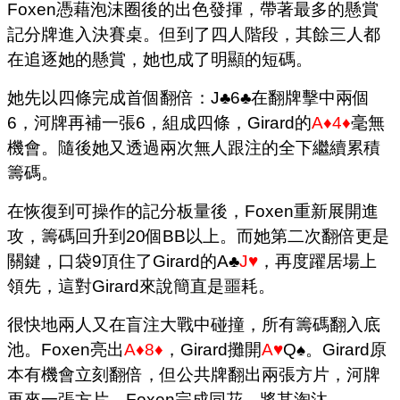
Foxen憑藉泡沫圈後的出色發揮，帶著最多的懸賞
記分牌進入決賽桌。但到了四人階段，其餘三人都
在追逐她的懸賞，她也成了明顯的短碼。
她先以四條完成首個翻倍：J♣6♣在翻牌擊中兩個
6，河牌再補一張6，組成四條，Girard的
A♦4♦
毫無
機會。隨後她又透過兩次無人跟注的全下繼續累積
籌碼。
在恢復到可操作的記分板量後，Foxen重新展開進
攻，籌碼回升到20個BB以上。而她第二次翻倍更是
關鍵，口袋9頂住了Girard的A♣
J♥
，再度躍居場上
領先，這對Girard來說簡直是噩耗。
很快地兩人又在盲注大戰中碰撞，所有籌碼翻入底
池
。Foxen亮出
A♦8♦
，Girard攤開
A♥
Q♠。Girard原
本有機會立刻翻倍，但公共牌翻出兩張方片，河牌
再來一張方片，Foxen完成同花，將其淘汰。