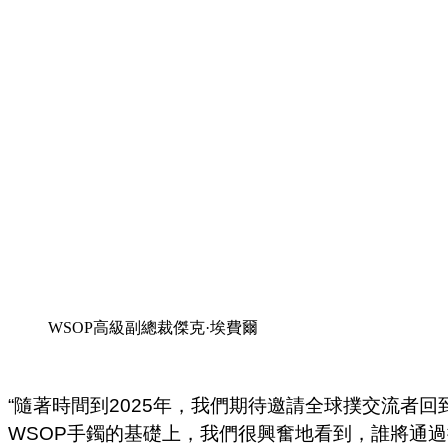
WSOP高級副總裁傑克·埃費爾
“隨著時間到2025年，我們期待邀請全球撲交流者
WSOP手鐲的基礎上，我們很興奮地看到，誰將通