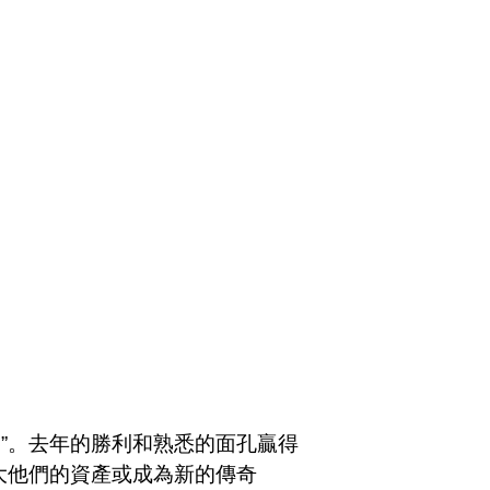
賽”。去年的勝利和熟悉的面孔贏得
大他們的資產或成為新的傳奇