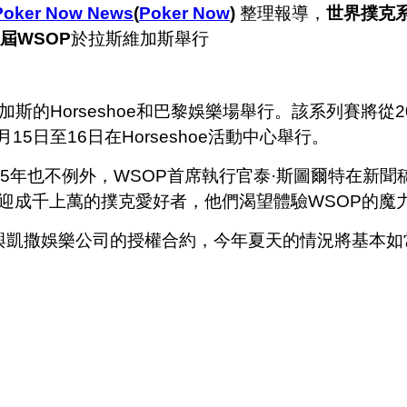
Poker Now News
(
Poker Now
)
整理報導，
世界撲克系
6屆WSOP
於拉斯維加斯舉行
斯的Horseshoe和巴黎娛樂場舉行。該系列賽將從20
15日至16日在Horseshoe活動中心舉行。
25年也不例外，WSOP首席執行官泰·斯圖爾特在新
迎成千上萬的撲克愛好者，他們渴望體驗WSOP的魔力
與凱撒娛樂公司的授權合約，今年夏天的情況將基本如