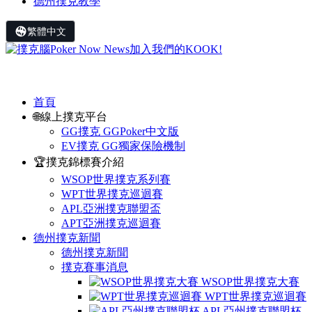
德州撲克教學
繁體中文
首頁
🌐線上撲克平台
GG撲克 GGPoker中文版
EV撲克 GG獨家保險機制
🏆撲克錦標賽介紹
WSOP世界撲克系列賽
WPT世界撲克巡迴賽
APL亞洲撲克聯盟盃
APT亞洲撲克巡迴賽
德州撲克新聞
德州撲克新聞
撲克賽事消息
WSOP世界撲克大賽
WPT世界撲克巡迴賽
APL亞州撲克聯盟杯