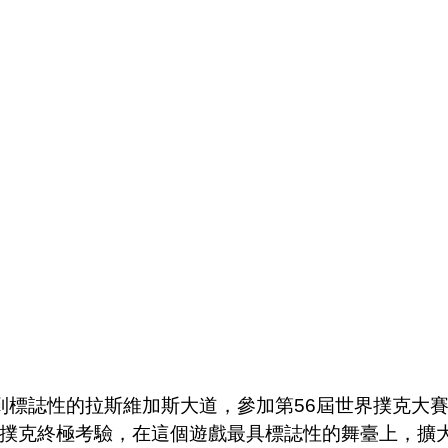
回到標誌性的拉斯維加斯大道，參加第56屆世界撲克大
過撲克終極考驗，在這個遊戲最具標誌性的舞臺上，擴