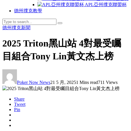
APL亞州撲克聯盟杯
德州撲克教學
德州撲克新聞
2025 Triton黑山站 4對最受矚
目組合Tony Lin黃文杰上榜
Poker Now News
21 5 月, 2025
1 Mins read
711 Views
Share
Tweet
Pin