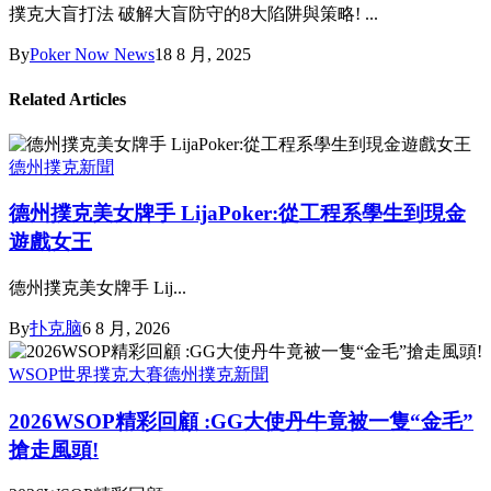
撲克大盲打法 破解大盲防守的8大陷阱與策略! ...
By
Poker Now News
18 8 月, 2025
Related Articles
德州撲克新聞
德州撲克美女牌手 LijaPoker:從工程系學生到現金
遊戲女王
德州撲克美女牌手 Lij...
By
扑克脑
6 8 月, 2026
WSOP世界撲克大賽
德州撲克新聞
2026WSOP精彩回顧 :GG大使丹牛竟被一隻“金毛”
搶走風頭!