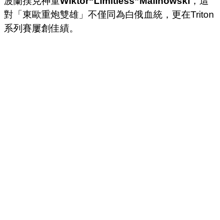
波蘭撲克神童
Wiktor“Limitless”Malinowski
，這
對「東歐重炮雙雄」不僅同為白俄血統，更在Triton
系列賽屢創佳績。