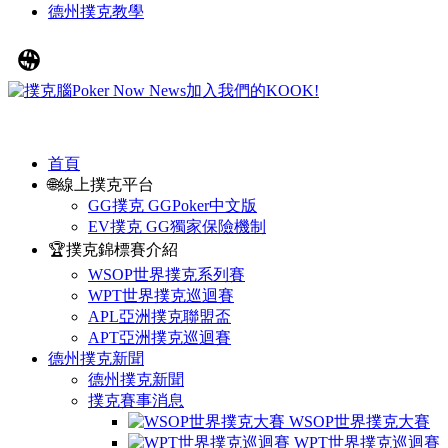
德州撲克教學
首頁
🌐線上撲克平台
GG撲克 GGPoker中文版
EV撲克 GG獨家保險機制
🏆撲克錦標賽介紹
WSOP世界撲克系列賽
WPT世界撲克巡迴賽
APL亞洲撲克聯盟盃
APT亞洲撲克巡迴賽
德州撲克新聞
德州撲克新聞
撲克賽事消息
WSOP世界撲克大賽
WPT世界撲克巡迴賽