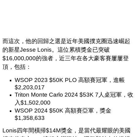
而這次，他的回歸之選是近年美國撲克圈迅速崛起
的新星Jesse Lonis。這位累積獎金已突破
$16,000,000的強者，近三年在各大豪客賽屢屢登
頂，包括：
WSOP 2023 $50K PLO 高額賽冠軍，進帳
$2,203,017
Triton Monte Carlo 2024 $53K 7人桌冠軍，收
入$1,502,000
WSOP 2024 $50K 高額賽亞軍，獎金
$1,358,633
Lonis四年間橫掃$14M獎金，是當代最耀眼的美國