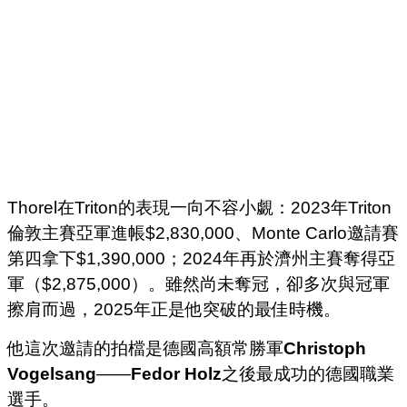
Thorel在Triton的表現一向不容小覷：2023年Triton
倫敦主賽亞軍進帳$2,830,000、Monte Carlo邀請賽
第四拿下$1,390,000；2024年再於濟州主賽奪得亞
軍（$2,875,000）。雖然尚未奪冠，卻多次與冠軍
擦肩而過，2025年正是他突破的最佳時機。
他這次邀請的拍檔是德國高額常勝軍
Christoph
Vogelsang
——
Fedor Holz
之後最成功的德國職業
選手。