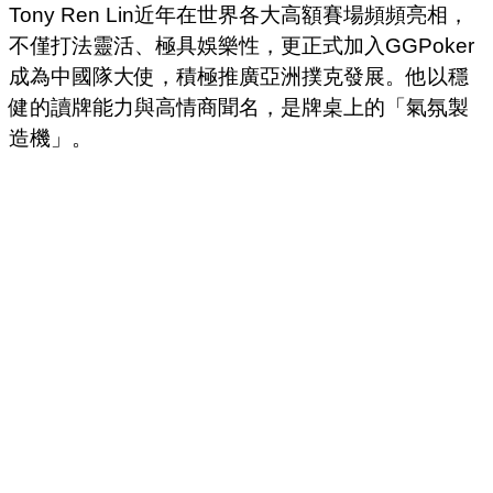
Tony Ren Lin近年在世界各大高額賽場頻頻亮相，
不僅打法靈活、極具娛樂性，更正式加入GGPoker
成為中國隊大使，積極推廣亞洲撲克發展。他以穩
健的讀牌能力與高情商聞名，是牌桌上的「氣氛製
造機」。