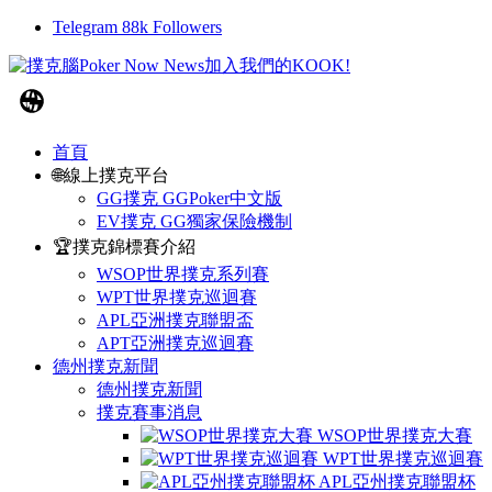
Telegram
88k
Followers
首頁
🌐線上撲克平台
GG撲克 GGPoker中文版
EV撲克 GG獨家保險機制
🏆撲克錦標賽介紹
WSOP世界撲克系列賽
WPT世界撲克巡迴賽
APL亞洲撲克聯盟盃
APT亞洲撲克巡迴賽
德州撲克新聞
德州撲克新聞
撲克賽事消息
WSOP世界撲克大賽
WPT世界撲克巡迴賽
APL亞州撲克聯盟杯