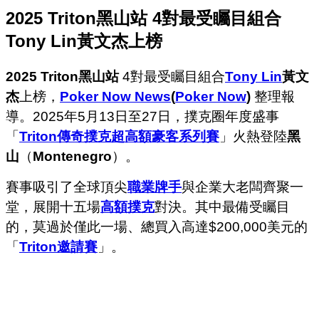
2025 Triton黑山站 4對最受矚目組合
Tony Lin黃文杰上榜
2025 Triton黑山站
4對最受矚目組合
Tony Lin
黃文
杰
上榜，
Poker Now News
(
Poker Now
)
整理報
導。2025年5月13日至27日，撲克圈年度盛事
「
Triton傳奇撲克超高額豪客系列賽
」火熱登陸
黑
山
（
Montenegro
）。
賽事吸引了全球頂尖
職業牌手
與企業大老闆齊聚一
堂，展開十五場
高額撲克
對決。其中最備受矚目
的，莫過於僅此一場、總買入高達$200,000美元的
「
Triton邀請賽
」。