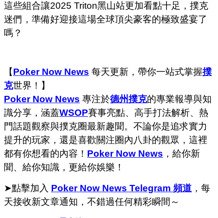
這些組合讓2025 Triton黑山站更加看點十足，撲克
迷們，準備好迎接這場全球頂尖豪客的極致盛宴了
嗎？
【
Poker Now News
每天更新，帶你一站式掌握
撲
克
世界！】
Poker Now News
專注於
德州撲克
的專業報導與知
識分享，涵蓋
WSOP
賽事亮點、高手打法解析、熱
門話題觀察與撲克圈最新趣聞。不論你是追求實力
提升的玩家，還是喜歡關注圈內八卦的觀眾，這裡
都有你想看的內容！
Poker Now News
，給你新
聞、給你知識，更給你娛樂！
➤點擊加入
Poker Now News Telegram 頻道
，每
天接收新文章通知，不錯過任何精彩瞬間～