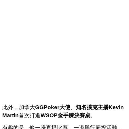
此外，加拿大
GGPoker大使
、
知名撲克主播Kevin
Martin
首次打進
WSOP金手鍊決賽桌
。
有趣的是，他一邊直播比賽，一邊舉行慶祝活動，