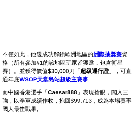
不僅如此，他還成功解鎖歐洲地區的
洲際抽獎賽
資
格（所有參加#1的該地區玩家皆獲邀，包含衛星
賽）。並獲得價值$30,000刀「
超級通行證
」，可直
通年底
WSOP天堂島站
超級主賽事
。
而中國香港選手「
Caesar888
」表現搶眼，闖入三
強，以季軍成績作收，抱回$99,713，成為本場賽事
國人最佳戰果。