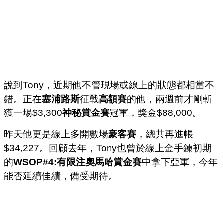
說到Tony，近期他不管現場或線上的狀態都相當不
錯。正在
塞浦路斯
征戰
高額賽
的他，兩週前才剛斬
獲一場$3,300
神秘賞金賽
冠軍，獎金$88,000。
昨天他更是線上多開數場
豪客賽
，總共再進帳
$34,227。回顧去年，Tony也曾於線上金手鍊初期
的
WSOP#4:有限注奧馬哈賞金賽
中拿下亞軍，今年
能否延續佳績，備受期待。