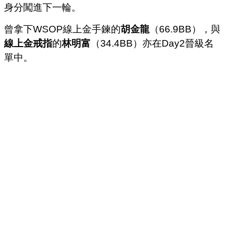
身分闖進下一輪。
曾拿下WSOP線上金手鍊的
胡金龍
（66.9BB），與
線上金戒指
的
林明富
（34.4BB）亦在Day2晉級名
單中。