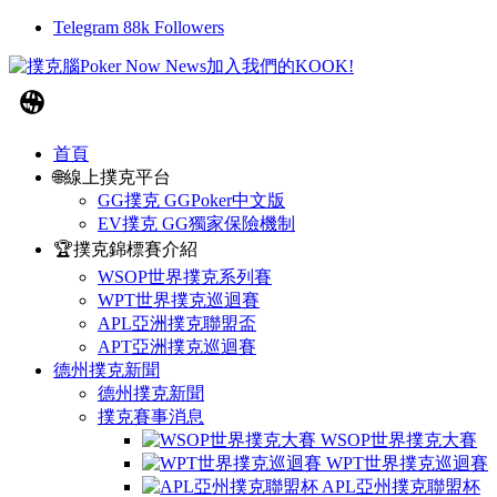
Telegram
88k
Followers
首頁
🌐線上撲克平台
GG撲克 GGPoker中文版
EV撲克 GG獨家保險機制
🏆撲克錦標賽介紹
WSOP世界撲克系列賽
WPT世界撲克巡迴賽
APL亞洲撲克聯盟盃
APT亞洲撲克巡迴賽
德州撲克新聞
德州撲克新聞
撲克賽事消息
WSOP世界撲克大賽
WPT世界撲克巡迴賽
APL亞州撲克聯盟杯