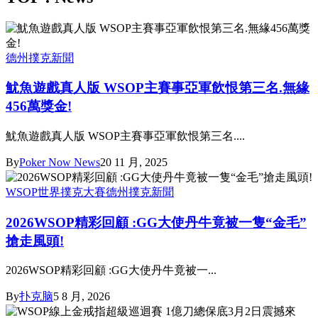
德州撲克新聞
魷魚遊戲真人版 WSOP主賽事亞軍飲恨第三名.無緣
456萬獎金!
魷魚遊戲真人版 WSOP主賽事亞軍飲恨第三名....
By
Poker Now News
20 11 月, 2025
WSOP世界撲克大賽
德州撲克新聞
2026WSOP精彩回顧 :GG大使丹牛竟被一隻“金毛”
搶走風頭!
2026WSOP精彩回顧 :GG大使丹牛竟被一...
By
扑克脑
5 8 月, 2026