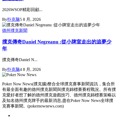
2026WSOP精彩回顧...
By
扑克脑
5 8 月, 2026
德州撲克新聞
撲克傳奇Daniel Negreanu :從小牌室走出的追夢少
年
撲克傳奇Daniel N...
By
扑克脑
4 8 月, 2026
Poker Now News(撲克腦)整合全球撲克賽事新聞資訊，集合所
有最全面有趣的德州撲克新聞與撲克錦標賽賽程戰況。所有撲
克愛好者想了解的德州撲克遊戲技巧、德州撲克錦標賽策略以
及知名德州撲克牌手的最新消息,盡在Poker Now News全球撲
克賽事新聞。(pokernownews.com)