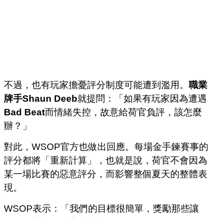
不過，也有玩家擔憂評分制度可能遭到濫用。
職業
牌手Shaun Deeb
就提問：「如果有玩家因為遭遇
Bad Beat
而情緒失控，故意給荷官負評，該怎麼
辦？」
對此，WSOP官方也做出回應。每場金手鍊賽事的
評分都將「重新計算」，也就是說，荷官不會因為
某一場比賽的惡意評分，而影響整個夏天的整體表
現。
WSOP表示：「我們的目標很簡單，獎勵那些讓