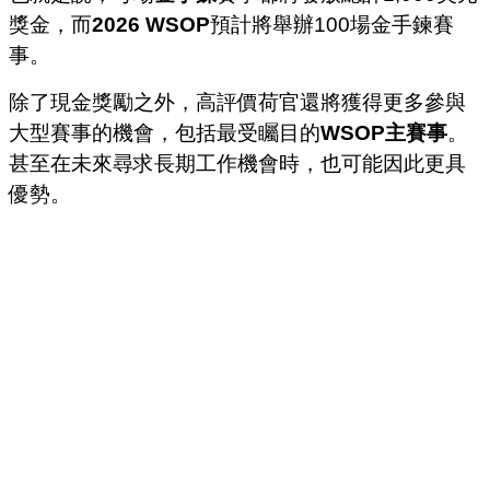
獎金，而
2026 WSOP
預計將舉辦100場金手鍊賽
事。
除了現金獎勵之外，高評價荷官還將獲得更多參與
大型賽事的機會，包括最受矚目的
WSOP主賽事
。
甚至在未來尋求長期工作機會時，也可能因此更具
優勢。