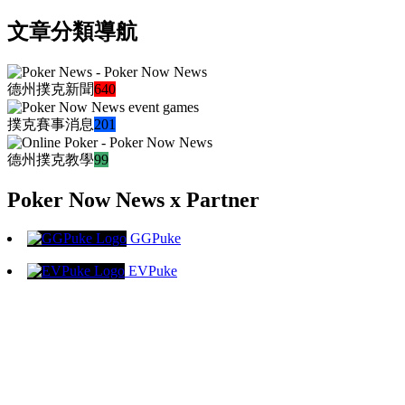
文章分類導航
德州撲克新聞
640
撲克賽事消息
201
德州撲克教學
99
Poker Now News x Partner
GGPuke
EVPuke