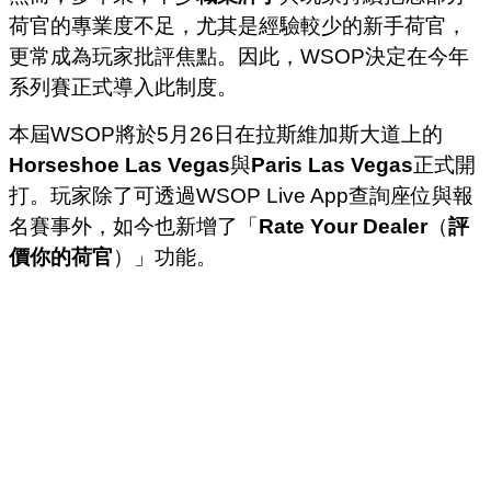
荷官的專業度不足，尤其是經驗較少的新手荷官，
更常成為玩家批評焦點。因此，WSOP決定在今年
系列賽正式導入此制度。
本屆WSOP將於5月26日在拉斯維加斯大道上的
Horseshoe Las Vegas
與
Paris Las Vegas
正式開
打。玩家除了可透過WSOP Live App查詢座位與報
名賽事外，如今也新增了「
Rate Your Dealer
（
評
價你的荷官
）」功能。