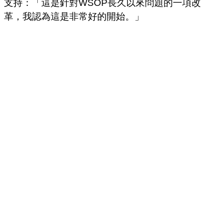
支持：
「這是針對WSOP長久以來問題的一項改
革，我認為這是非常好的開始。」