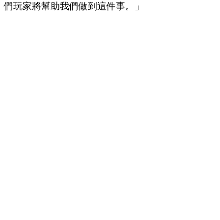
們玩家將幫助我們做到這件事。」