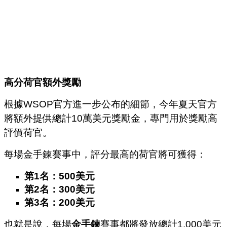
高分荷官額外獎勵
根據WSOP官方進一步公布的細節，今年夏天官方
將額外提供總計10萬美元獎勵金，專門用於獎勵高
評價荷官。
每場金手鍊賽事中，評分最高的荷官將可獲得：
第1名：500美元
第2名：300美元
第3名：200美元
也就是說，每場
金手鍊
賽事都將發放總計1,000美元