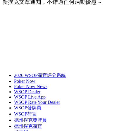
新撲克文章通知，不錯過任何活動優惠～
2026 WSOP荷官評分系統
Poker Now
Poker Now News
WSOP Dealer
WSOP Live App
WSOP Rate Your Dealer
WSOP發牌員
WSOP荷官
德州撲克發牌員
德州撲克荷官