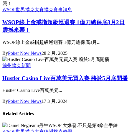
WSOP世界撲克大賽
撲克賽事消息
WSOP線上金戒指超級巡迴賽 1億刀總保底3月2日
震撼來襲！
WSOP線上金戒指超級巡迴賽 1億刀總保底3月...
By
Poker Now News
28 2 月, 2025
德州撲克新聞
Hustler Casino Live百萬美元買入賽 將於5月底開播
Hustler Casino Live百萬美元...
By
Poker Now News
17 3 月, 2024
Related Articles
WSOP世界撲克大賽
德州撲克教學