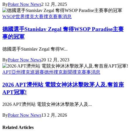
By
Poker Now News
2 12 月, 2025
WSOP世界撲克大賽
撲克賽事消息
德國選手Stanislav Zegal 奪得WSOP Paradise主賽
事的冠軍
德國選手Stanislav Zegal 奪得W...
By
Poker Now News
20 12 月, 2023
APT亞州撲克巡迴賽
德州撲克新聞
撲克賽事消息
2026 APT濟州站 電競女神沐沐擊敗茅人及.奪首座
APT冠軍!
2026 APT濟州站 電競女神沐沐擊敗茅人及...
By
Poker Now News
13 2 月, 2026
Related Articles