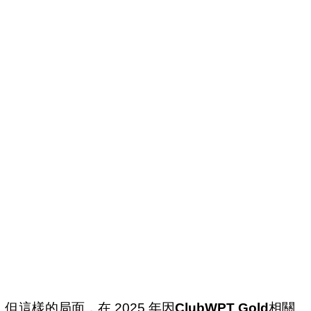
但這樣的局面，在 2025 年因
ClubWPT Gold
相關