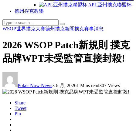
APL亞州撲克聯盟杯
德州撲克教學
WSOP世界撲克大賽
德州撲克新聞
撲克賽事消息
2026 WSOP Patch新規則 撲克
品牌WPT未受監管直接封殺!
Poker Now News
3 6 月, 2026
1 Mins read
307 Views
Share
Tweet
Pin