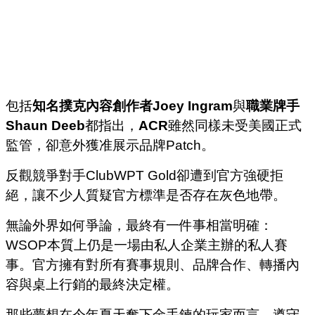
包括
知名撲克內容創作者Joey Ingram
與
職業牌手
Shaun Deeb
都指出，
ACR
雖然同樣未受美國正式
監管，卻意外獲准展示品牌Patch。
反觀競爭對手ClubWPT Gold卻遭到官方強硬拒
絕，讓不少人質疑官方標準是否存在灰色地帶。
無論外界如何爭論，最終有一件事相當明確：
WSOP本質上仍是一場由私人企業主辦的私人賽
事。
官方擁有對所有賽事規則、品牌合作、轉播內
容與桌上行銷的最終決定權。
那些夢想在今年夏天奪下金手鍊的玩家而言，遵守