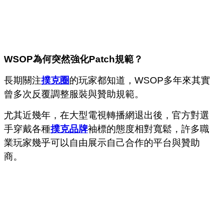
WSOP
為何突然強化
Patch
規範？
長期關注
撲克圈
的玩家都知道，WSOP多年來其實
曾多次反覆調整服裝與贊助規範。
尤其近幾年，在大型電視轉播網退出後，官方對選
手穿戴各種
撲克品牌
袖標的態度相對寬鬆，許多職
業玩家幾乎可以自由展示自己合作的平台與贊助
商。