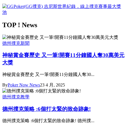
TOP ! News
德州撲克新聞
神秘賞金賽歷史 又一筆!開賽11分鐘國人奪30萬美元
大獎
神秘賞金賽歷史 又一筆!開賽11分鐘國人奪30...
By
Poker Now News
23 4 月, 2025
德州撲克教學
德州撲克策略 :6個打太緊的致命跡象!
德州撲克策略 :6個打太緊的致命跡象! 德州撲...