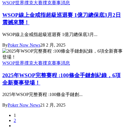
WSOP世界撲克大賽
撲克賽事消息
WSOP線上金戒指超級巡迴賽 1億刀總保底3月2日
震撼來襲！
WSOP線上金戒指超級巡迴賽 1億刀總保底3月...
By
Poker Now News
28 2 月, 2025
WSOP世界撲克大賽
撲克賽事消息
2025年WSOP完整賽程 :100條金手鏈創紀錄，6項
全新賽事登場！
2025年WSOP完整賽程 :100條金手鏈創...
By
Poker Now News
21 2 月, 2025
1
2