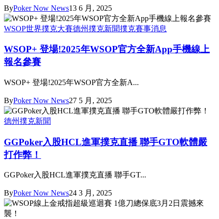
By
Poker Now News
13 6 月, 2025
WSOP世界撲克大賽
德州撲克新聞
撲克賽事消息
WSOP+ 登場!2025年WSOP官方全新App手機線上
報名參賽
WSOP+ 登場!2025年WSOP官方全新A...
By
Poker Now News
27 5 月, 2025
德州撲克新聞
GGPoker入股HCL進軍撲克直播 聯手GTO軟體嚴
打作弊！
GGPoker入股HCL進軍撲克直播 聯手GT...
By
Poker Now News
24 3 月, 2025