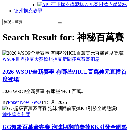
APL亞州撲克聯盟杯
德州撲克教學
Search Result for: 神秘百萬賽
WSOP世界撲克大賽
德州撲克新聞
撲克賽事消息
2026 WSOP全新賽事 有哪些?HCL百萬美元直播首
度登場!
2026 WSOP全新賽事 有哪些?HCL百萬...
By
Poker Now News
14 5 月, 2026
德州撲克新聞
GG超級百萬豪客賽 泡沫期翻前棄掉KK引發全網熱