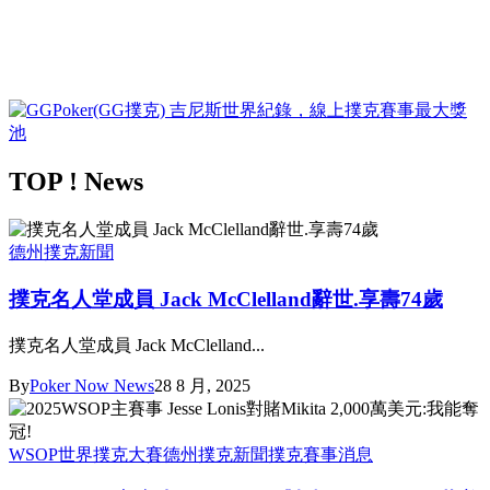
TOP ! News
德州撲克新聞
撲克名人堂成員 Jack McClelland辭世.享壽74歲
撲克名人堂成員 Jack McClelland...
By
Poker Now News
28 8 月, 2025
WSOP世界撲克大賽
德州撲克新聞
撲克賽事消息