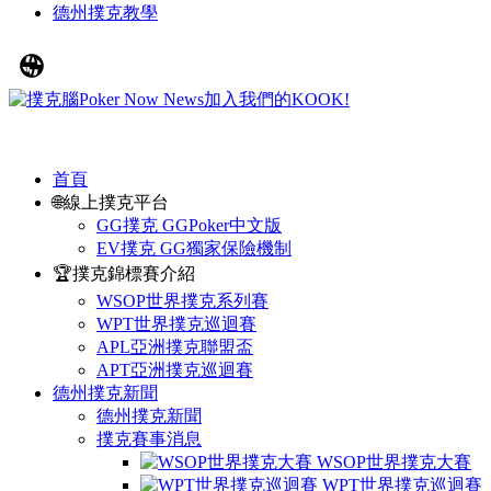
德州撲克教學
首頁
🌐線上撲克平台
GG撲克 GGPoker中文版
EV撲克 GG獨家保險機制
🏆撲克錦標賽介紹
WSOP世界撲克系列賽
WPT世界撲克巡迴賽
APL亞洲撲克聯盟盃
APT亞洲撲克巡迴賽
德州撲克新聞
德州撲克新聞
撲克賽事消息
WSOP世界撲克大賽
WPT世界撲克巡迴賽