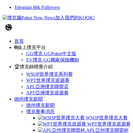
Telegram
88k
Followers
首頁
🌐線上撲克平台
GG撲克 GGPoker中文版
EV撲克 GG獨家保險機制
🏆撲克錦標賽介紹
WSOP世界撲克系列賽
WPT世界撲克巡迴賽
APL亞洲撲克聯盟盃
APT亞洲撲克巡迴賽
德州撲克新聞
德州撲克新聞
撲克賽事消息
WSOP世界撲克大賽
WPT世界撲克巡迴賽
APL亞州撲克聯盟杯