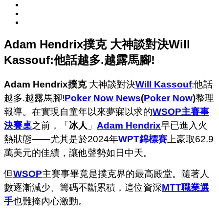
Adam Hendrix撲克 大神談對決Will
Kassouf:他話越多.越露馬腳!
Adam Hendrix撲克
大神談對決
Will Kassouf
:他話
越多.越露馬腳!
Poker Now News
(
Poker Now
)
整理
報導。在實現自童年以來夢寐以求的
WSOP主賽事
決賽桌
之前，「
冰人
」
Adam Hendrix
早已進入火
熱狀態——尤其是於2024年
WPT
錦標賽
上豪取62.9
萬美元的佳績，讓他聲勢如日中天。
但
WSOP
主賽事畢竟是撲克界的最高殿堂。隨著人
數逐漸減少、籌碼不斷累積，這位資深
MTT
職業選
手
也難掩內心激動。