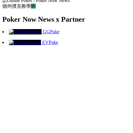
德州撲克教學
99
Poker Now News x Partner
GGPuke
EVPuke