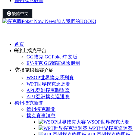
德州撲克教學
繁體中文
首頁
🌐線上撲克平台
GG撲克 GGPoker中文版
EV撲克 GG獨家保險機制
🏆撲克錦標賽介紹
WSOP世界撲克系列賽
WPT世界撲克巡迴賽
APL亞洲撲克聯盟盃
APT亞洲撲克巡迴賽
德州撲克新聞
德州撲克新聞
撲克賽事消息
WSOP世界撲克大賽
WPT世界撲克巡迴賽
APL亞州撲克聯盟杯