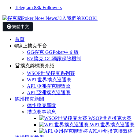
Telegram
88k
Followers
繁體中文
首頁
🌐線上撲克平台
GG撲克 GGPoker中文版
EV撲克 GG獨家保險機制
🏆撲克錦標賽介紹
WSOP世界撲克系列賽
WPT世界撲克巡迴賽
APL亞洲撲克聯盟盃
APT亞洲撲克巡迴賽
德州撲克新聞
德州撲克新聞
撲克賽事消息
WSOP世界撲克大賽
WPT世界撲克巡迴賽
APL亞州撲克聯盟杯