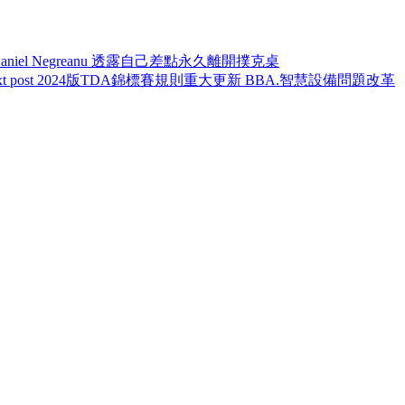
Daniel Negreanu 透露自己差點永久離開撲克桌
t post
2024版TDA錦標賽規則重大更新 BBA.智慧設備問題改革