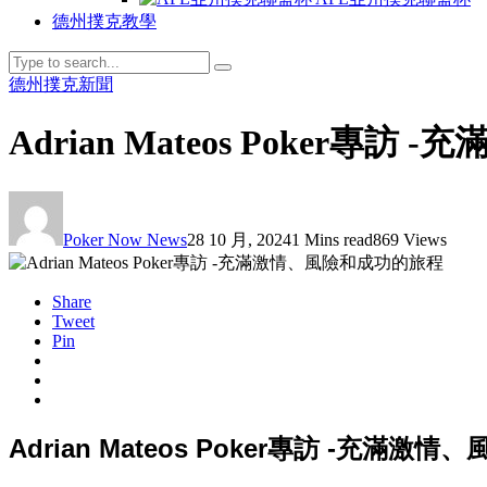
德州撲克教學
德州撲克新聞
Adrian Mateos Poker
Poker Now News
28 10 月, 2024
1 Mins read
869 Views
Share
Tweet
Pin
Adrian Mateos Poker專訪 -充滿