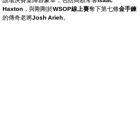
該場決賽桌陣容豪華，包括高額常客
Isaac
Haxton
，與剛剛於
WSOP線上賽
奪下第七條
金手鍊
的傳奇老將
Josh Arieh
。