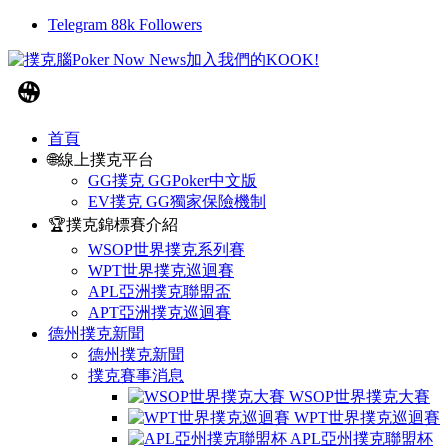
Telegram
88k
Followers
首頁
🌐線上撲克平台
GG撲克 GGPoker中文版
EV撲克 GG獨家保險機制
🏆撲克錦標賽介紹
WSOP世界撲克系列賽
WPT世界撲克巡迴賽
APL亞洲撲克聯盟盃
APT亞洲撲克巡迴賽
德州撲克新聞
德州撲克新聞
撲克賽事消息
WSOP世界撲克大賽
WPT世界撲克巡迴賽
APL亞州撲克聯盟杯