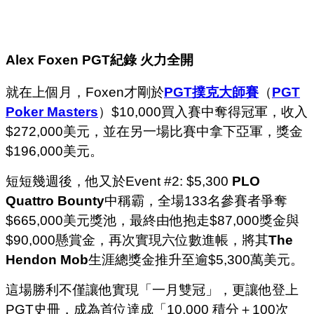
Alex Foxen PGT
紀錄
火力全開
就在上個月，Foxen才剛於
PGT撲克大師賽
（
PGT
Poker Masters
）$10,000買入賽中奪得冠軍，收入
$272,000美元，並在另一場比賽中拿下亞軍，獎金
$196,000美元。
短短幾週後，他又於Event #2: $5,300
PLO
Quattro Bounty
中稱霸，全場133名參賽者爭奪
$665,000美元獎池，最終由他抱走$87,000獎金與
$90,000懸賞金，再次實現六位數進帳，將其
The
Hendon Mob
生涯總獎金推升至逾$5,300萬美元。
這場勝利不僅讓他實現「一月雙冠」，更讓他登上
PGT史冊，成為首位達成「10,000 積分＋100次