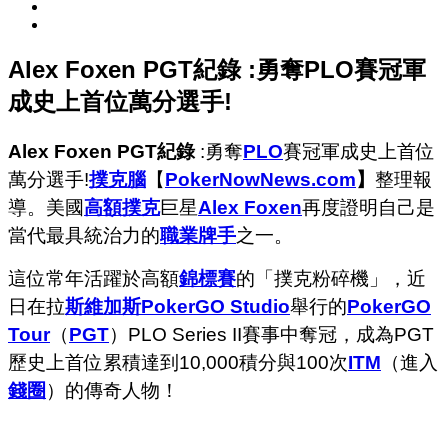
Alex Foxen PGT紀錄 :勇奪PLO賽冠軍
成史上首位萬分選手!
Alex Foxen PGT紀錄
:勇奪
PLO
賽冠軍成史上首位
萬分選手!
撲克腦
【
PokerNowNews.com
】
整理報
導。美國
高額撲克
巨星
Alex Foxen
再度證明自己是
當代最具統治力的
職業牌手
之一。
這位常年活躍於高額
錦標賽
的「撲克粉碎機」，近
日在拉
斯維加斯
PokerGO Studio
舉行的
PokerGO
Tour
（
PGT
）PLO Series II賽事中奪冠，成為PGT
歷史上首位累積達到10,000積分與100次
ITM
（進入
錢圈
）的傳奇人物！