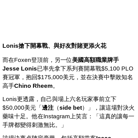
Lonis
搶下開幕戰、與好友對賭更添火花
而在Foxen登頂前，另一位
美國高額職業牌手
Jesse Lonis
已率先拿下系列賽開幕戰$5,100 PLO
賽冠軍，抱回$175,000美元，並在決賽中擊敗知名
高手
Chino Rheem
。
Lonis更透露，自己與場上六名玩家事前立下
$50,000美元「
邊注
（
side bet
）」，讓這場對決火
藥味十足。
他在Instagram上笑言：「這真的讓每一
手牌都變得刺激無比。」