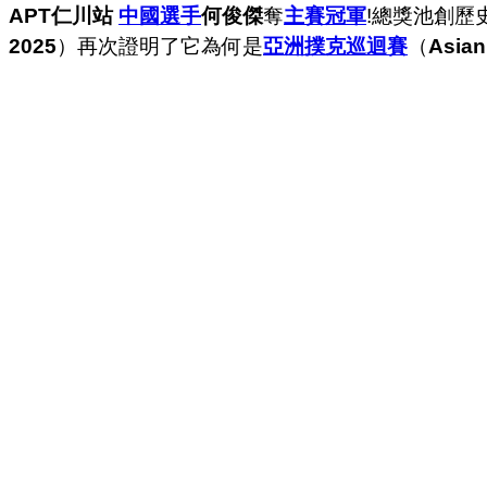
APT仁川站
中國選手
何俊傑
奪
主賽冠軍
!總獎池創歷
2025
）再次證明了它為何是
亞洲撲克巡迴賽
（
Asian