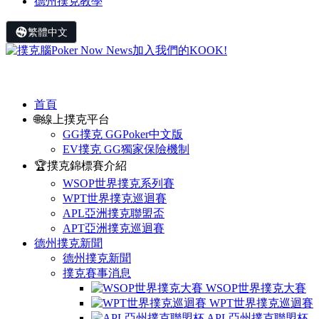
德州撲克教學
繁體中文
首頁
🌐線上撲克平台
GG撲克 GGPoker中文版
EV撲克 GG獨家保險機制
🏆撲克錦標賽介紹
WSOP世界撲克系列賽
WPT世界撲克巡迴賽
APL亞洲撲克聯盟盃
APT亞洲撲克巡迴賽
德州撲克新聞
德州撲克新聞
撲克賽事消息
WSOP世界撲克大賽
WPT世界撲克巡迴賽
APL亞州撲克聯盟杯