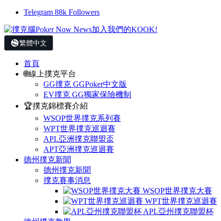
Telegram
88k
Followers
繁體中文
首頁
🌐線上撲克平台
GG撲克 GGPoker中文版
EV撲克 GG獨家保險機制
🏆撲克錦標賽介紹
WSOP世界撲克系列賽
WPT世界撲克巡迴賽
APL亞洲撲克聯盟盃
APT亞洲撲克巡迴賽
德州撲克新聞
德州撲克新聞
撲克賽事消息
WSOP世界撲克大賽
WPT世界撲克巡迴賽
APL亞州撲克聯盟杯