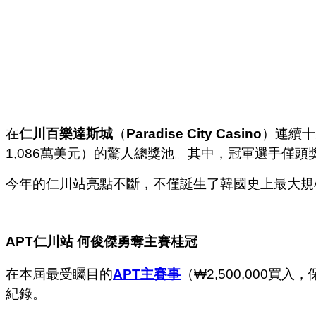
在
仁川百樂達斯城
（
Paradise City Casino
）連續十
1,086萬美元）的驚人總獎池。其中，冠軍選手僅頭獎
今年的仁川站亮點不斷，不僅誕生了韓國史上最大規
APT
仁川站
何俊傑勇奪主賽桂冠
在本屆最受矚目的
APT主賽事
（₩2,500,000買
紀錄。