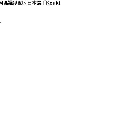
CM協議
後擊敗
日本選手Kouki
票。