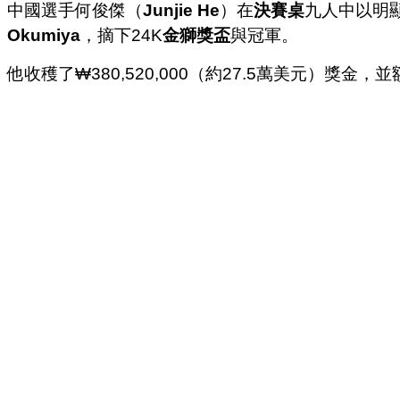
中國選手何俊傑（
Junjie He
）在
決賽桌
九人中以明
Okumiya
，摘下24K
金獅獎盃
與冠軍。
他收穫了₩380,520,000（約27.5萬美元）獎金，並額