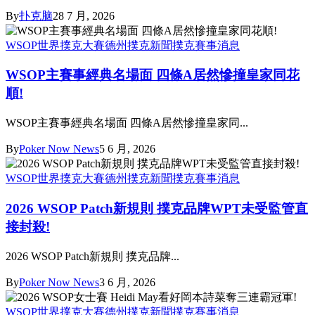
By
扑克脑
28 7 月, 2026
WSOP世界撲克大賽
德州撲克新聞
撲克賽事消息
WSOP主賽事經典名場面 四條A居然慘撞皇家同花
順!
WSOP主賽事經典名場面 四條A居然慘撞皇家同...
By
Poker Now News
5 6 月, 2026
WSOP世界撲克大賽
德州撲克新聞
撲克賽事消息
2026 WSOP Patch新規則 撲克品牌WPT未受監管直
接封殺!
2026 WSOP Patch新規則 撲克品牌...
By
Poker Now News
3 6 月, 2026
WSOP世界撲克大賽
德州撲克新聞
撲克賽事消息