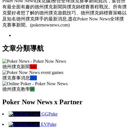
Poker Now News(撲克腦)整合全球撲克賽事新聞資訊，集合所
有最全面有趣的德州撲克新聞與撲克錦標賽賽程戰況。所有撲
克愛好者想了解的德州撲克遊戲技巧、德州撲克錦標賽策略以
及知名德州撲克牌手的最新消息,盡在Poker Now News全球撲
克賽事新聞。(pokernownews.com)
文章分類導航
德州撲克新聞
640
撲克賽事消息
201
德州撲克教學
99
Poker Now News x Partner
GGPuke
EVPuke