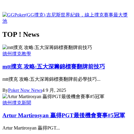
TOP ! News
德州撲克教學
mtt撲克 攻略:五大深籌錦標賽翻牌前技巧
mtt撲克 攻略:五大深籌錦標賽翻牌前必學技巧...
By
Poker Now News
4 9 月, 2025
德州撲克新聞
Artur Martirosyan 贏得PGT最後機會賽事#5冠軍
Artur Martirosyan 贏得PGT...