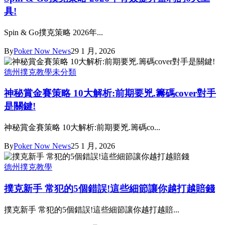
具!
Spin & Go撲克策略 2026年...
By
Poker Now News
29 1 月, 2026
德州撲克教學
未分類
神秘賞金賽策略 10大解析:前期要兇.籌碼cover對手
是關鍵!
神秘賞金賽策略 10大解析:前期要兇.籌碼co...
By
Poker Now News
25 1 月, 2026
德州撲克教學
撲克新手 常犯的5個錯誤!這些細節讓你越打越賠錢
撲克新手 常犯的5個錯誤!這些細節讓你越打越賠...