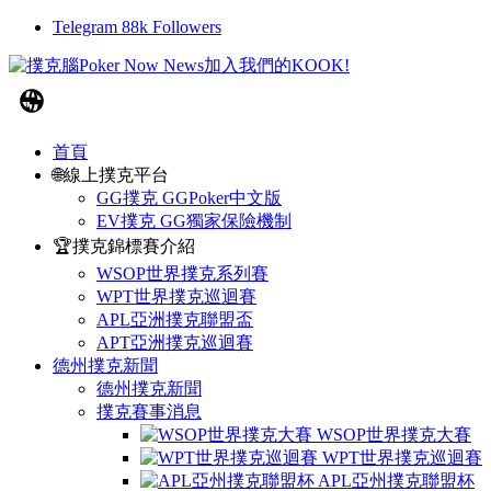
Telegram
88k
Followers
首頁
🌐線上撲克平台
GG撲克 GGPoker中文版
EV撲克 GG獨家保險機制
🏆撲克錦標賽介紹
WSOP世界撲克系列賽
WPT世界撲克巡迴賽
APL亞洲撲克聯盟盃
APT亞洲撲克巡迴賽
德州撲克新聞
德州撲克新聞
撲克賽事消息
WSOP世界撲克大賽
WPT世界撲克巡迴賽
APL亞州撲克聯盟杯