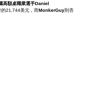
國高額桌職業選手Daniel
的21,744美元，而
MonkerGuy
則否