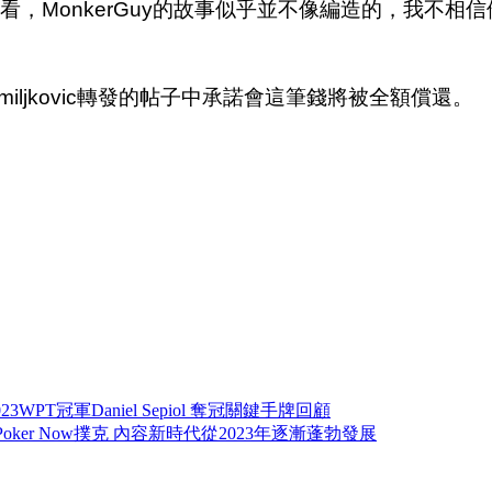
角度來看，MonkerGuy的故事似乎並不像編造的，我不相
miljkovic轉發的帖子中承諾會這筆錢將被全額償還。
023WPT冠軍Daniel Sepiol 奪冠關鍵手牌回顧
Poker Now撲克 內容新時代從2023年逐漸蓬勃發展