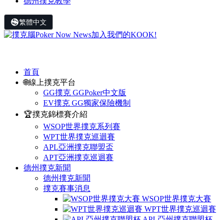
德州撲克教學
繁體中文
首頁
🌐線上撲克平台
GG撲克 GGPoker中文版
EV撲克 GG獨家保險機制
🏆撲克錦標賽介紹
WSOP世界撲克系列賽
WPT世界撲克巡迴賽
APL亞洲撲克聯盟盃
APT亞洲撲克巡迴賽
德州撲克新聞
德州撲克新聞
撲克賽事消息
WSOP世界撲克大賽
WPT世界撲克巡迴賽
APL亞州撲克聯盟杯