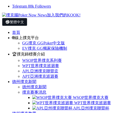
Telegram
88k
Followers
繁體中文
首頁
🌐線上撲克平台
GG撲克 GGPoker中文版
EV撲克 GG獨家保險機制
🏆撲克錦標賽介紹
WSOP世界撲克系列賽
WPT世界撲克巡迴賽
APL亞洲撲克聯盟盃
APT亞洲撲克巡迴賽
德州撲克新聞
德州撲克新聞
撲克賽事消息
WSOP世界撲克大賽
WPT世界撲克巡迴賽
APL亞州撲克聯盟杯