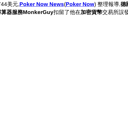
744美元,
Poker Now News
(
Poker Now
) 整理報導,
德
解算器服務MonkerGuy
扣留了他在
加密貨幣
交易所誤發