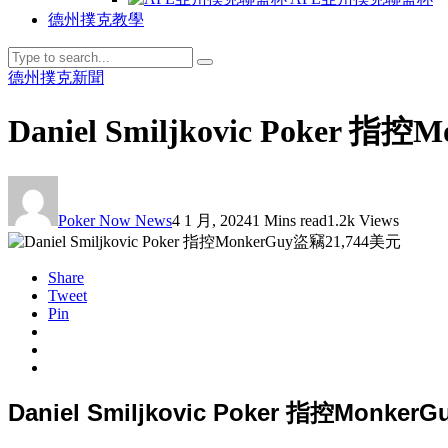
德州撲克教學
德州撲克新聞
Daniel Smiljkovic Poker 指
Poker Now News
4 1 月, 2024
1 Mins read
1.2k Views
Share
Tweet
Pin
Daniel Smiljkovic Poker 指控Monke