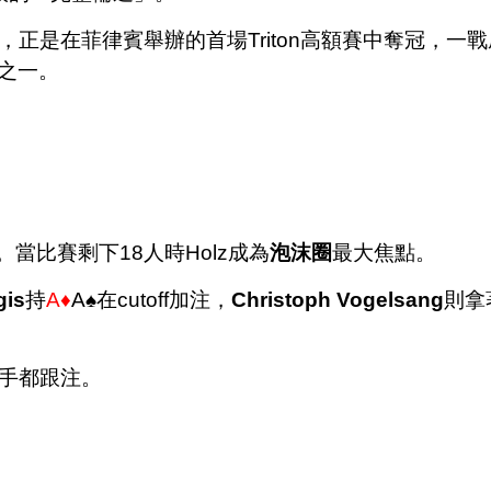
lz，正是在菲律賓舉辦的首場Triton高額賽中奪冠，
之一。
當比賽剩下18人時Holz成為
泡沫圈
最大焦點。
gis
持
A♦
A♠在cutoff加注，
Christoph Vogelsang
則拿
位對手都跟注。