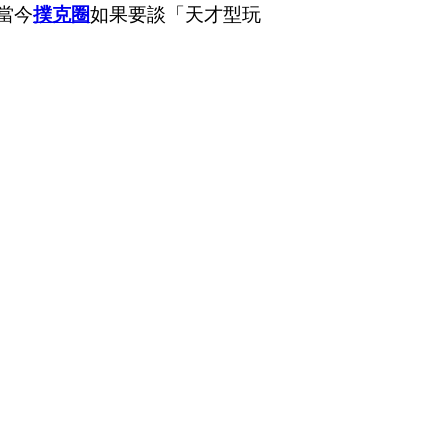
當今
撲克圈
如果要談「天才型玩