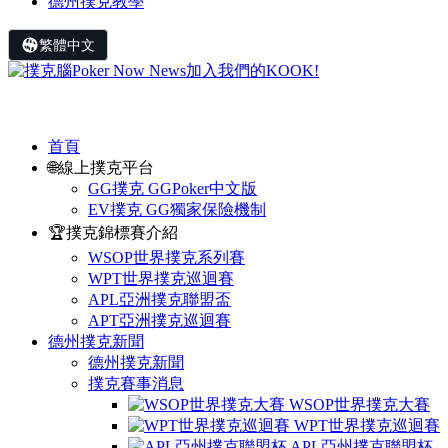
德州撲克教學
繁體中文
首頁
🌐線上撲克平台
GG撲克 GGPoker中文版
EV撲克 GG獨家保險機制
🏆撲克錦標賽介紹
WSOP世界撲克系列賽
WPT世界撲克巡迴賽
APL亞洲撲克聯盟盃
APT亞洲撲克巡迴賽
德州撲克新聞
德州撲克新聞
撲克賽事消息
WSOP世界撲克大賽
WPT世界撲克巡迴賽
APL亞州撲克聯盟杯