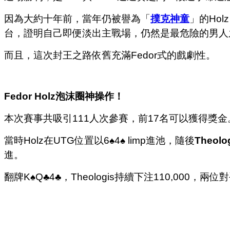
因為大約十年前，當年仍被譽為「
撲克神童
」的Ho
台，證明自己即便淡出主戰場，仍然是最危險的男人
而且，這次封王之路依舊充滿Fedor式的戲劇性。
Fedor Holz
泡沫圈神操作！
本次賽事共吸引111人次參賽，前17名可以獲得獎金。
當時Holz在UTG位置以6♠4♠ limp進池，隨後
Theolo
進。
翻牌K♠Q♣4♣，Theologis持續下注110,000，兩