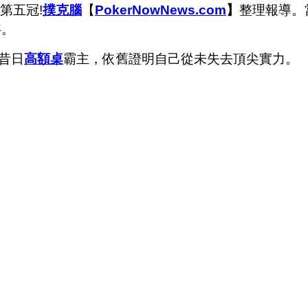
第五冠!
撲克腦
【
PokerNowNews.com
】
整理報導。
字。
昔日
高額桌
霸主，依舊證明自己從未失去頂尖實力。