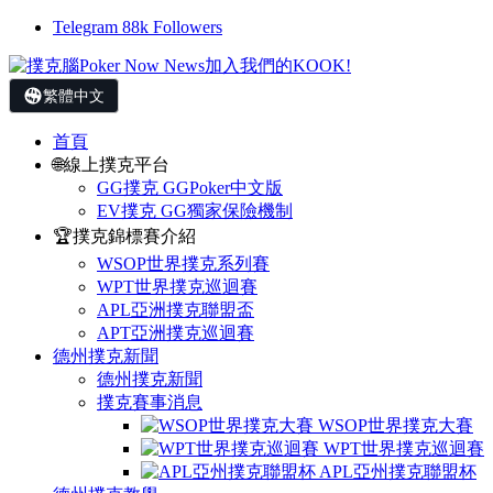
Telegram
88k
Followers
繁體中文
首頁
🌐線上撲克平台
GG撲克 GGPoker中文版
EV撲克 GG獨家保險機制
🏆撲克錦標賽介紹
WSOP世界撲克系列賽
WPT世界撲克巡迴賽
APL亞洲撲克聯盟盃
APT亞洲撲克巡迴賽
德州撲克新聞
德州撲克新聞
撲克賽事消息
WSOP世界撲克大賽
WPT世界撲克巡迴賽
APL亞州撲克聯盟杯