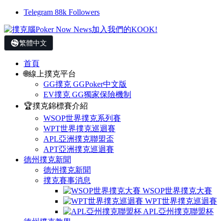
Telegram
88k
Followers
繁體中文
首頁
🌐線上撲克平台
GG撲克 GGPoker中文版
EV撲克 GG獨家保險機制
🏆撲克錦標賽介紹
WSOP世界撲克系列賽
WPT世界撲克巡迴賽
APL亞洲撲克聯盟盃
APT亞洲撲克巡迴賽
德州撲克新聞
德州撲克新聞
撲克賽事消息
WSOP世界撲克大賽
WPT世界撲克巡迴賽
APL亞州撲克聯盟杯