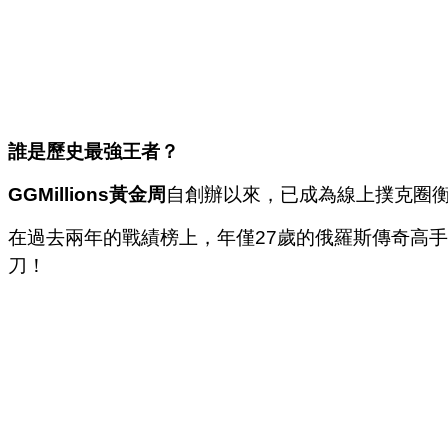
誰是歷史最強王者？
GGMillions黃金周
自創辦以來，已成為線上撲克圈
在過去兩年的戰績榜上，年僅27歲的俄羅斯傳奇高手Artu
刀！