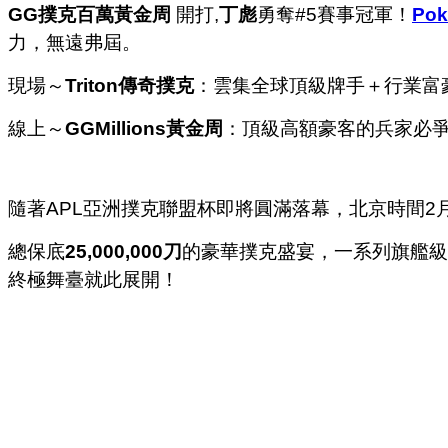
GG撲克百萬黃金周
開打,
丁彪
勇奪#5賽事冠軍！
Pok
力，無遠弗屆。
現場～
Triton
傳奇撲克
：雲集全球頂級牌手＋行業富
線上～
GGMillions
黃金周
：頂級高額豪客的兵家必
隨著APL亞洲撲克聯盟杯即將圓滿落幕，北京時間2月
總保底
25,000,000
刀
的豪華撲克盛宴，一系列旗艦級高額
終極舞臺就此展開！