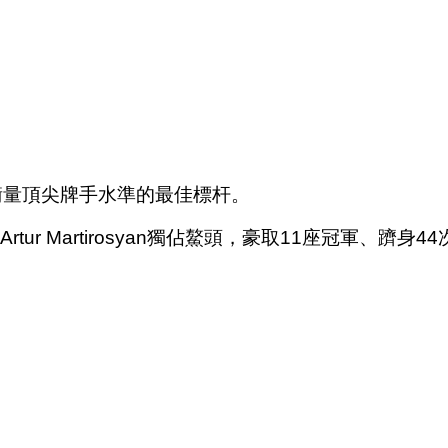
衡量頂尖牌手水準的最佳標杆。
r Martirosyan獨佔鰲頭，豪取11座冠軍、躋身