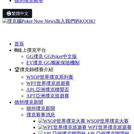
德州撲克教學
繁體中文
首頁
🌐線上撲克平台
GG撲克 GGPoker中文版
EV撲克 GG獨家保險機制
🏆撲克錦標賽介紹
WSOP世界撲克系列賽
WPT世界撲克巡迴賽
APL亞洲撲克聯盟盃
APT亞洲撲克巡迴賽
德州撲克新聞
德州撲克新聞
撲克賽事消息
WSOP世界撲克大賽
WPT世界撲克巡迴賽
APL亞州撲克聯盟杯