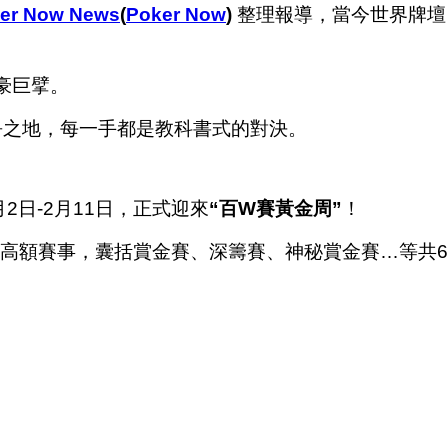
er Now News
(
Poker Now
)
整理報導，當今世界牌壇
豪巨擘。
爭之地，每一手都是教科書式的對決。
2日-2月11日，正式迎來
“
百
W
賽黃金周
”
！
賽事，囊括賞金賽、深籌賽、神秘賞金賽…等共62場，證明誰