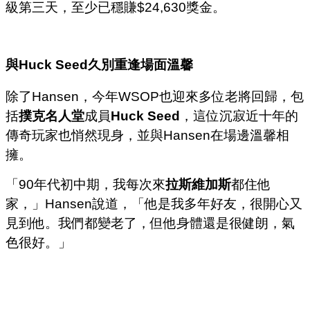
級第三天，至少已穩賺$24,630獎金。
與
Huck Seed
久別重逢場面溫馨
除了Hansen，今年WSOP也迎來多位老將回歸，包
括
撲克名人堂
成員
Huck Seed
，這位沉寂近十年的
傳奇玩家也悄然現身，並與Hansen在場邊溫馨相
擁。
「90年代初中期，我每次來
拉斯維加斯
都住他
家，」Hansen說道，「他是我多年好友，很開心又
見到他。我們都變老了，但他身體還是很健朗，氣
色很好。」