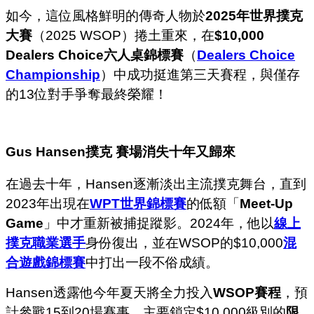
如今，這位風格鮮明的傳奇人物於
2025年世界撲克
大賽
（2025 WSOP）捲土重來，在
$10,000
Dealers Choice六人桌錦標賽
（
Dealers Choice
Championship
）中成功挺進第三天賽程，與僅存
的13位對手爭奪最終榮耀！
Gus Hansen
撲克
賽場消失十年又歸來
在過去十年，Hansen逐漸淡出主流撲克舞台，直到
2023年出現在
WPT世界錦標賽
的低額「
Meet-Up
Game
」中才重新被捕捉蹤影。2024年，他以
線上
撲克
職業選手
身份復出，並在WSOP的$10,000
混
合遊戲
錦標賽
中打出一段不俗成績。
Hansen透露他今年夏天將全力投入
WSOP賽程
，預
計參戰15到20場賽事，主要鎖定$10,000級別的
限