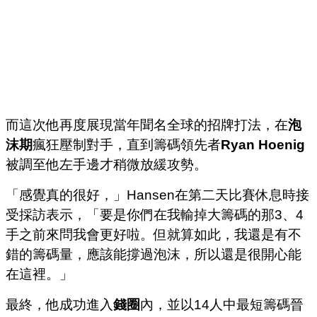
而這次他再度展現當年聞名全球的招牌打法，在
泡
沫期
瘋狂壓制對手，直到籌碼領先者
Ryan Hoenig
被調至他左手邊才稍微放緩攻勢。
「感覺真的很好，」Hansen在第二天比賽休息時接
受採訪表示，「要是你們在我輸掉大籌碼的那3、4
手之前來問我會更好啦。但就算如此，我還是有不
錯的籌碼量，應該能撐過泡沫，所以還是很開心能
在這裡。」
最終，他成功進入
錢圈
內，並以14人中最短籌碼晉