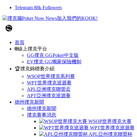
Telegram
88k
Followers
首頁
🌐線上撲克平台
GG撲克 GGPoker中文版
EV撲克 GG獨家保險機制
🏆撲克錦標賽介紹
WSOP世界撲克系列賽
WPT世界撲克巡迴賽
APL亞洲撲克聯盟盃
APT亞洲撲克巡迴賽
德州撲克新聞
德州撲克新聞
撲克賽事消息
WSOP世界撲克大賽
WPT世界撲克巡迴賽
APL亞州撲克聯盟杯