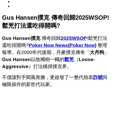
Gus Hansen撲克 傳奇回歸2025WSOP!
鬆兇打法還吃得開嗎?
Gus Hansen撲克
傳奇回歸
2025WSOP
!鬆兇打法
還吃得開嗎?
Poker Now News
(
Poker Now
)
整理
報導。在2000年代後期，丹麥撲克傳奇「
大丹狗
」
Gus Hansen
以他獨樹一幟的
鬆兇
（
Loose-
Aggressive
）打法橫掃撲克界。
不僅讓對手聞風喪膽，更啟發了一整代熱衷
詐唬
與
極限操作的新世代玩家。