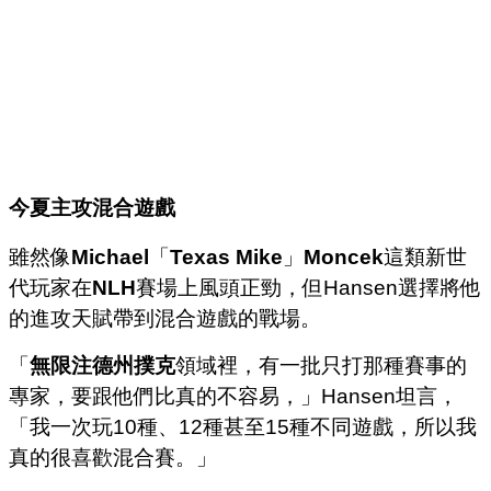
今夏主攻混合遊戲
雖然像
Michael
「
Texas Mike
」
Moncek
這類新世
代玩家在
NLH
賽場上風頭正勁，但Hansen選擇將他
的進攻天賦帶到混合遊戲的戰場。
「
無限注德州撲克
領域裡，有一批只打那種賽事的
專家，要跟他們比真的不容易，」Hansen坦言，
「我一次玩10種、12種甚至15種不同遊戲，所以我
真的很喜歡混合賽。」