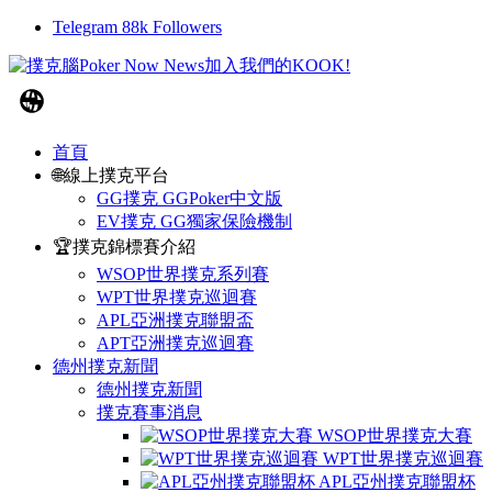
Telegram
88k
Followers
首頁
🌐線上撲克平台
GG撲克 GGPoker中文版
EV撲克 GG獨家保險機制
🏆撲克錦標賽介紹
WSOP世界撲克系列賽
WPT世界撲克巡迴賽
APL亞洲撲克聯盟盃
APT亞洲撲克巡迴賽
德州撲克新聞
德州撲克新聞
撲克賽事消息
WSOP世界撲克大賽
WPT世界撲克巡迴賽
APL亞州撲克聯盟杯