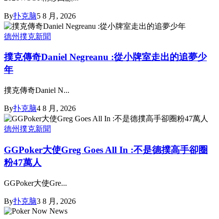
By
扑克脑
5 8 月, 2026
德州撲克新聞
撲克傳奇Daniel Negreanu :從小牌室走出的追夢少
年
撲克傳奇Daniel N...
By
扑克脑
4 8 月, 2026
德州撲克新聞
GGPoker大使Greg Goes All In :不是德撲高手卻圈
粉47萬人
GGPoker大使Gre...
By
扑克脑
3 8 月, 2026