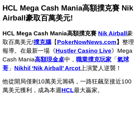
HCL Mega Cash Mania高額撲克賽 Nik
Airball豪取百萬美元!
HCL Mega Cash Mania高額撲克賽
Nik Airball
豪
取百萬美元!
撲克腦
【
PokerNowNews.com
】
整理
報導。在最新一場《
Hustler Casino Live
》Mega
Cash Mania
高額現金桌
中，
職業撲克玩家
「
氣球
哥
」
Nikhil ‘Nik Airball’ Arcot
上演驚人逆襲！
他從開局僅剩10萬美元籌碼，一路狂飆至接近100
萬美元獲利，成為本週
HCL
最大贏家。