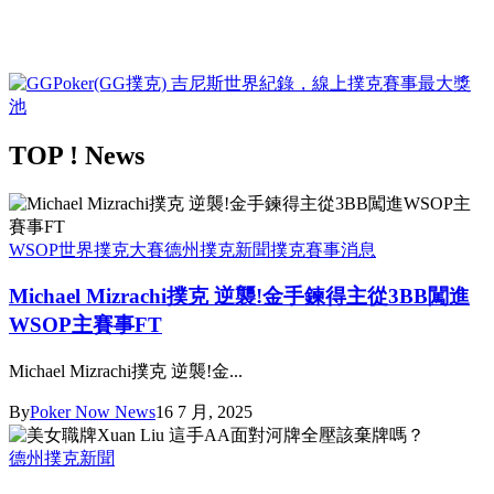
TOP ! News
WSOP世界撲克大賽
德州撲克新聞
撲克賽事消息
Michael Mizrachi撲克 逆襲!金手鍊得主從3BB闖進
WSOP主賽事FT
Michael Mizrachi撲克 逆襲!金...
By
Poker Now News
16 7 月, 2025
德州撲克新聞