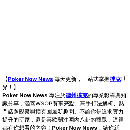
【
Poker Now News
每天更新，一站式掌握
撲克
世
界！】
Poker Now News
專注於
德州撲克
的專業報導與知
識分享，涵蓋WSOP賽事亮點、高手打法解析、熱
門話題觀察與撲克圈最新趣聞。不論你是追求實力
提升的玩家，還是喜歡關注圈內八卦的觀眾，這裡
都有你想看的內容！
Poker Now News
，給你新