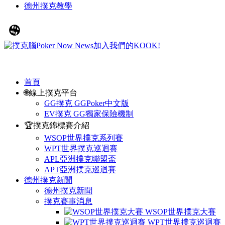
德州撲克教學
首頁
🌐線上撲克平台
GG撲克 GGPoker中文版
EV撲克 GG獨家保險機制
🏆撲克錦標賽介紹
WSOP世界撲克系列賽
WPT世界撲克巡迴賽
APL亞洲撲克聯盟盃
APT亞洲撲克巡迴賽
德州撲克新聞
德州撲克新聞
撲克賽事消息
WSOP世界撲克大賽
WPT世界撲克巡迴賽