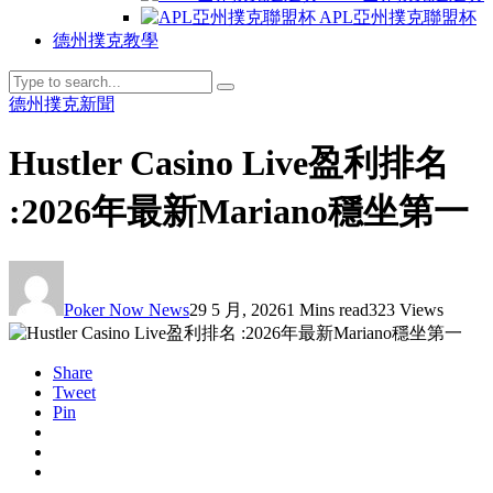
APL亞州撲克聯盟杯
德州撲克教學
德州撲克新聞
Hustler Casino Live盈利排名
:2026年最新Mariano穩坐第一
Poker Now News
29 5 月, 2026
1 Mins read
323 Views
Share
Tweet
Pin