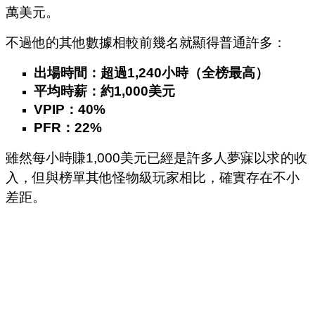
萬美元。
不過他的其他數據相較前幾名就顯得普通許多：
出場時間：超過1,240小時（全榜最高）
平均時薪：約1,000美元
VPIP：40%
PFR：22%
雖然每小時賺1,000美元已經是許多人夢寐以求的收
入，但與榜單其他怪物級玩家相比，確實存在不小
差距。