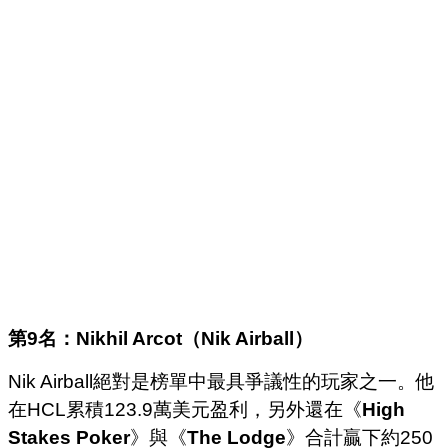
第
9
名：
Nikhil Arcot
（
Nik Airball
）
Nik Airball絕對是榜單中最具爭議性的玩家之一。他
在HCL累積123.9萬美元盈利，另外還在《
High
Stakes Poker
》與《
The Lodge
》合計贏下約250