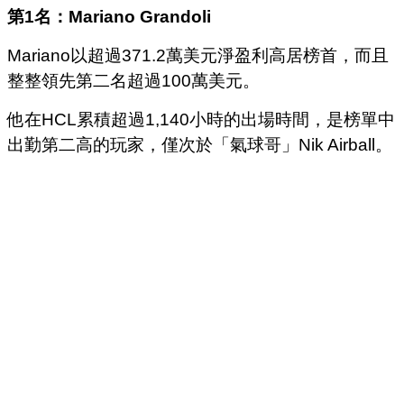
第
1
名：
Mariano Grandoli
Mariano以超過371.2萬美元淨盈利高居榜首，而且
整整領先第二名超過100萬美元。
他在HCL累積超過1,140小時的出場時間，是榜單中
出勤第二高的玩家，僅次於「氣球哥」Nik Airball。