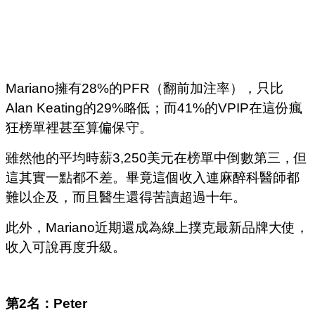
Mariano擁有28%的PFR（翻前加注率），只比
Alan Keating的29%略低；而41%的VPIP在這份瘋
狂榜單裡甚至算偏保守。
雖然他的平均時薪3,250美元在榜單中倒數第三，但
這其實一點都不差。畢竟這個收入連麻醉科醫師都
難以企及，而且醫生還得苦讀超過十年。
此外，Mariano近期還成為線上撲克最新品牌大使，
收入可說再度升級。
第
2
名：
Peter