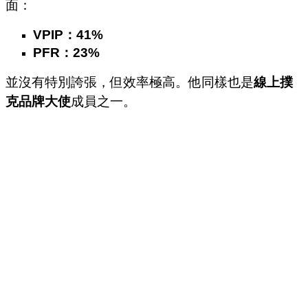
面：
VPIP：41%
PFR：23%
並沒有特別誇張，但效率極高。他同樣也是
線上撲
克品牌大使
成員之一。