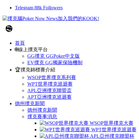
Telegram
88k
Followers
首頁
🌐線上撲克平台
GG撲克 GGPoker中文版
EV撲克 GG獨家保險機制
🏆撲克錦標賽介紹
WSOP世界撲克系列賽
WPT世界撲克巡迴賽
APL亞洲撲克聯盟盃
APT亞洲撲克巡迴賽
德州撲克新聞
德州撲克新聞
撲克賽事消息
WSOP世界撲克大賽
WPT世界撲克巡迴賽
APL亞州撲克聯盟杯