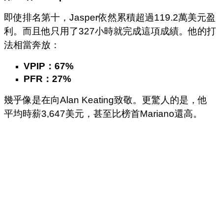
即使排名第十，Jasper依然累積超過119.2萬美元盈
利。而且他只用了327小時就完成這項成績。他的打
法相當奔放：
VPIP：67%
PFR：27%
幾乎像是在向Alan Keating致敬。更驚人的是，他
平均時薪3,647美元，甚至比榜首Mariano還高。