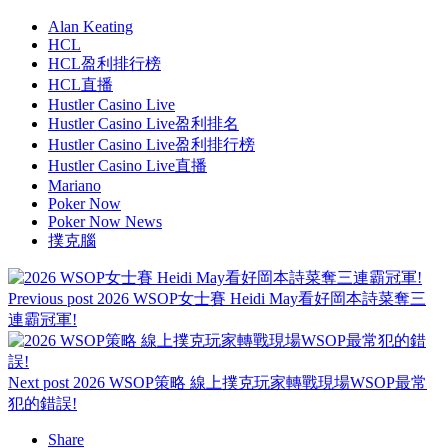
Alan Keating
HCL
HCL盈利排行榜
HCL直播
Hustler Casino Live
Hustler Casino Live盈利排名
Hustler Casino Live盈利排行榜
Hustler Casino Live直播
Mariano
Poker Now
Poker Now News
撲克腦
Previous post
2026 WSOP女士賽 Heidi May看好岡本詩菜奪三
連霸冠軍!
Next post
2026 WSOP策略 線上撲克玩家轉戰現場WSOP最常
犯的錯誤!
Share