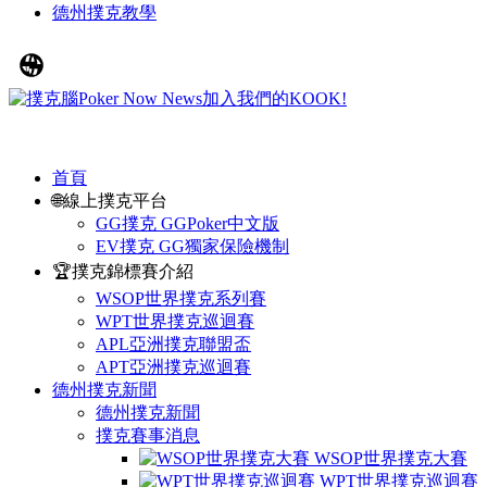
德州撲克教學
首頁
🌐線上撲克平台
GG撲克 GGPoker中文版
EV撲克 GG獨家保險機制
🏆撲克錦標賽介紹
WSOP世界撲克系列賽
WPT世界撲克巡迴賽
APL亞洲撲克聯盟盃
APT亞洲撲克巡迴賽
德州撲克新聞
德州撲克新聞
撲克賽事消息
WSOP世界撲克大賽
WPT世界撲克巡迴賽