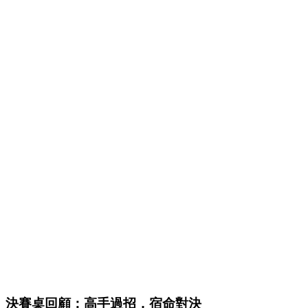
決賽桌回顧：高手過招，宿命對決