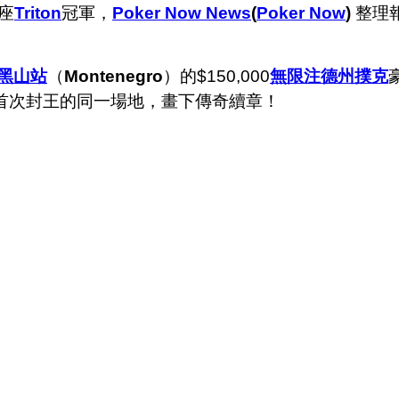
座
Triton
冠軍，
Poker Now News
(
Poker Now
)
整理報
on黑山站
（
Montenegro
）的$150,000
無限注德州撲克
自己首次封王的同一場地，畫下傳奇續章！