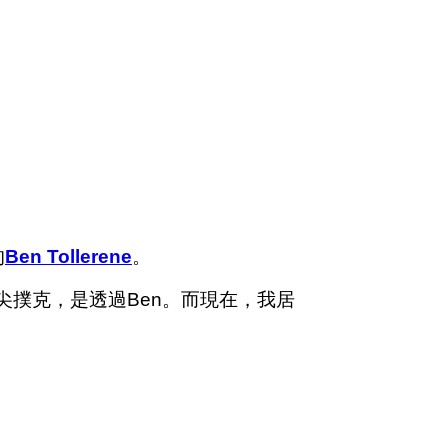
的
Ben Tollerene
。
尖撲克，是透過Ben。而現在，我居