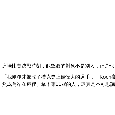
這場比賽決戰時刻，他擊敗的對象不是別人，正是他
「我剛剛才擊敗了撲克史上最偉大的選手，」Koon
然成為站在這裡、拿下第11冠的人，這真是不可思