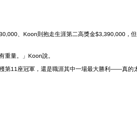
3,430,000、Koon則抱走生涯第二高獎金$3,390,
重量。」Koon說。
穫第11座冠軍，還是職涯其中一場最大勝利——真的