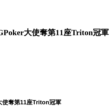
GPoker大使奪第11座Triton冠軍
大使奪第11座Triton冠軍