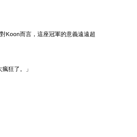
000，但對Koon而言，這座冠軍的意義遠遠超
太瘋狂了。」