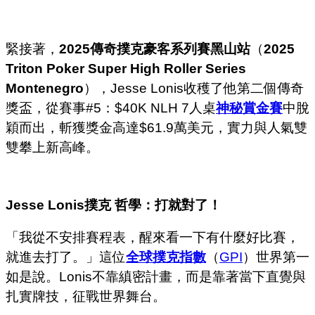
緊接著，
2025傳奇撲克豪客系列賽黑山站
（
2025
Triton Poker Super High Roller Series
Montenegro
），Jesse Lonis收穫了他第二個傳奇
獎盃，從賽事#5：$40K NLH 7人桌
神秘賞金賽
中脫
穎而出，斬獲獎金高達$61.9萬美元，實力與人氣雙
雙攀上新高峰。
Jesse Lonis撲克 哲學
：打就對了！
「我從不安排賽程表，醒來看一下有什麼好比賽，
就進去打了。」這位
全球撲克指數
（
GPI
）世界第一
如是說。Lonis不靠縝密計畫，而是靠著當下直覺與
扎實牌技，征戰世界舞台。