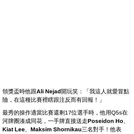
領獎盃時他跟
Ali Nejad
開玩笑：「我這人就愛冒點
險，在這種比賽裡瞎跟注反而有回報！」
最秀的操作適當比賽還剩17位選手時，他用Q5s在
河牌圈湊成同花，一手牌直接送走
Poseidon Ho
、
Kiat Lee
、
Maksim Shornikau
三名對手！他表