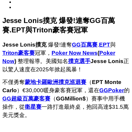
Jesse Lonis撲克 爆發!連奪GG百萬
賽.EPT與Triton豪客賽冠軍
Jesse Lonis撲克
爆發!連奪
GG百萬賽
.
EPT
與
Triton
豪客賽
冠軍，
Poker Now News
(
Poker
Now
)
整理報導。美國知名
撲克選手
Jesse Lonis
正
以驚人速度在2025年掀起風暴！
不僅勇奪
蒙地卡羅歐洲撲克巡迴賽
（
EPT Monte
Carlo
）€30,000暖身豪客賽冠軍，還在
GGPoker
的
GG超級百萬豪客賽
（
GGMillion$
）賽事中用手機
操作，從
衛星賽
一路打進最終桌，抱回高達$31.5萬
美元獎金。