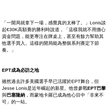
「一開局就拿下一場，感覺真的太棒了。」Lonis談
起€30K高額賽的勝利時說道，「這樣我就不用擔心
資金問題，能更專注在牌桌上，甚至有餘力幫助其
他選手買入。這樣的開局能為整個系列賽定下節
奏。」
EPT
成為必訪之地
雖然過去許多美國選手早已活躍於EPT舞台，但
Jesse Lonis是近年崛起的新星。他曾參戰
EPT巴黎
與
巴塞隆納
，而蒙地卡羅已成為他心目中「非來不
可」的一站。