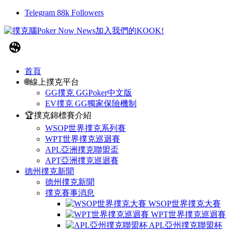
Telegram
88k
Followers
首頁
🌐線上撲克平台
GG撲克 GGPoker中文版
EV撲克 GG獨家保險機制
🏆撲克錦標賽介紹
WSOP世界撲克系列賽
WPT世界撲克巡迴賽
APL亞洲撲克聯盟盃
APT亞洲撲克巡迴賽
德州撲克新聞
德州撲克新聞
撲克賽事消息
WSOP世界撲克大賽
WPT世界撲克巡迴賽
APL亞州撲克聯盟杯