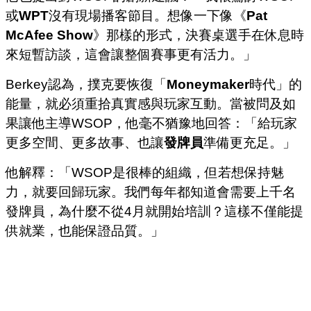
或
WPT
沒有現場播客節目。想像一下像《
Pat
McAfee Show
》那樣的形式，決賽桌選手在休息時
來短暫訪談，這會讓整個賽事更有活力。」
Berkey認為，撲克要恢復「
Moneymaker
時代」的
能量，就必須重拾真實感與玩家互動。
當被問及如
果讓他主導WSOP，他毫不猶豫地回答：「給玩家
更多空間、更多故事、也讓
發牌員
準備更充足。」
他解釋：「WSOP是很棒的組織，但若想保持魅
力，就要回歸玩家。我們每年都知道會需要上千名
發牌員，為什麼不從4月就開始培訓？這樣不僅能提
供就業，也能保證品質。」