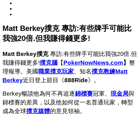
Matt Berkey撲克 專訪:有些牌手可能比
我強20倍.但我賺得錢更多!
Matt Berkey撲克
專訪:有些牌手可能比我強20倍.但
我賺得錢更多!
撲克腦
【
PokerNowNews.com
】
整
理報導。美國
職業撲克玩家
、知名
撲克教練
Matt
Berkey
近日登上節目《
888Ride
》。
Berkey暢談他為何不再追逐
錦標賽
冠軍、
現金局
與
錦標賽的差異，以及他如何從一名普通玩家，轉型
成為全球
撲克媒體
的意見領袖。