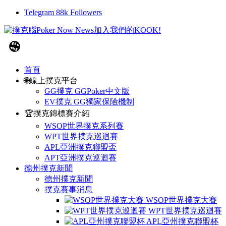
Telegram
88k
Followers
首頁
🌐線上撲克平台
GG撲克 GGPoker中文版
EV撲克 GG獨家保險機制
🏆撲克錦標賽介紹
WSOP世界撲克系列賽
WPT世界撲克巡迴賽
APL亞洲撲克聯盟盃
APT亞洲撲克巡迴賽
德州撲克新聞
德州撲克新聞
撲克賽事消息
WSOP世界撲克大賽
WPT世界撲克巡迴賽
APL亞州撲克聯盟杯