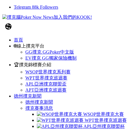
Telegram
88k
Followers
首頁
🌐線上撲克平台
GG撲克 GGPoker中文版
EV撲克 GG獨家保險機制
🏆撲克錦標賽介紹
WSOP世界撲克系列賽
WPT世界撲克巡迴賽
APL亞洲撲克聯盟盃
APT亞洲撲克巡迴賽
德州撲克新聞
德州撲克新聞
撲克賽事消息
WSOP世界撲克大賽
WPT世界撲克巡迴賽
APL亞州撲克聯盟杯