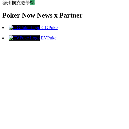
德州撲克教學
98
Poker Now News x Partner
GGPuke
EVPuke