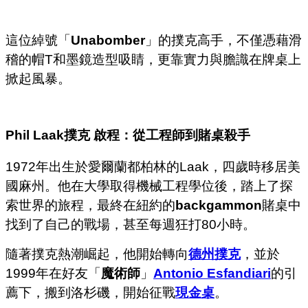
這位綽號「
Unabomber
」的撲克高手，不僅憑藉滑
稽的帽T和墨鏡造型吸睛，更靠實力與膽識在牌桌上
掀起風暴。
Phil Laak
撲克 啟程：從工程師到賭桌殺手
1972年出生於愛爾蘭都柏林的Laak，四歲時移居美
國麻州。他在大學取得機械工程學位後，踏上了探
索世界的旅程，最終在紐約的
backgammon
賭桌中
找到了自己的戰場，甚至每週狂打80小時。
隨著撲克熱潮崛起，他開始轉向
德州撲克
，並於
1999年在好友「
魔術師
」
Antonio Esfandiari
的引
薦下，搬到洛杉磯，開始征戰
現金桌
。