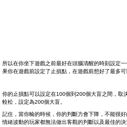
所以在你坐下遊戲之前最好在頭腦清醒的時刻設定一
果你在遊戲前設定了止損點，在遊戲前想好了最多可
你的止損點可以設定在100個到200個大盲之間，
較松，設定為200個大盲。
記住，當你輸的時候，你的判斷力會下降，不能很好
情緒波動的玩家都無法做出客觀的判斷以及最佳的決