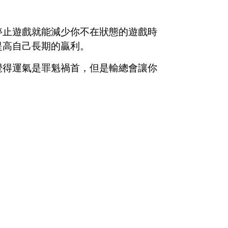
停止遊戲就能減少你不在狀態的遊戲時
提高自己長期的贏利。
覺得運氣是罪魁禍首，但是輸總會讓你