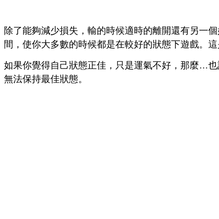
除了能夠減少損失，輸的時候適時的離開還有另一個
間，使你大多數的時候都是在較好的狀態下遊戲。這
如果你覺得自己狀態正佳，只是運氣不好，那麼…也
無法保持最佳狀態。