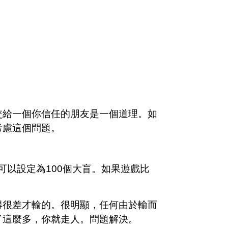
交給一個你信任的朋友是一個道理。如
考慮這個問題。
可以設定為100個大盲。如果遊戲比
得很差才輸的。很明顯，任何由於輸而
了這麼多，你就走人。問題解決。