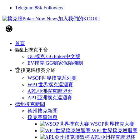
Telegram
88k
Followers
首頁
🌐線上撲克平台
GG撲克 GGPoker中文版
EV撲克 GG獨家保險機制
🏆撲克錦標賽介紹
WSOP世界撲克系列賽
WPT世界撲克巡迴賽
APL亞洲撲克聯盟盃
APT亞洲撲克巡迴賽
德州撲克新聞
德州撲克新聞
撲克賽事消息
WSOP世界撲克大賽
WPT世界撲克巡迴賽
APL亞州撲克聯盟杯