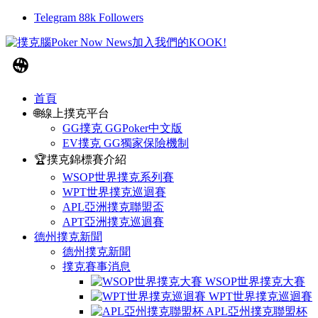
Telegram
88k
Followers
首頁
🌐線上撲克平台
GG撲克 GGPoker中文版
EV撲克 GG獨家保險機制
🏆撲克錦標賽介紹
WSOP世界撲克系列賽
WPT世界撲克巡迴賽
APL亞洲撲克聯盟盃
APT亞洲撲克巡迴賽
德州撲克新聞
德州撲克新聞
撲克賽事消息
WSOP世界撲克大賽
WPT世界撲克巡迴賽
APL亞州撲克聯盟杯