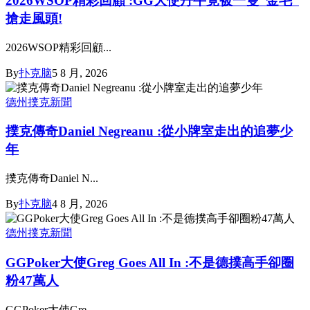
2026WSOP精彩回顧 :GG大使丹牛竟被一隻“金毛”
搶走風頭!
2026WSOP精彩回顧...
By
扑克脑
5 8 月, 2026
德州撲克新聞
撲克傳奇Daniel Negreanu :從小牌室走出的追夢少
年
撲克傳奇Daniel N...
By
扑克脑
4 8 月, 2026
德州撲克新聞
GGPoker大使Greg Goes All In :不是德撲高手卻圈
粉47萬人
GGPoker大使Gre...