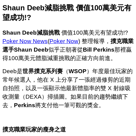
Shaun Deeb減脂挑戰 價值100萬美元有
望成功!?
Shaun Deeb減脂挑戰
價值100萬美元有望成功!?
Poker Now News
(
Poker Now
) 整理報導，
撲克職業
選手Shaun Deeb
似乎正朝著從
Bill Perkins
那裡贏
得100萬美元體脂減重挑戰的正確方向前進。
Deeb是
世界撲克系列賽
（
WSOP
）年度最佳玩家的
常年候選人，他在 X 上分享了一張經過修剪的近期
自拍照，以及一張顯示他最新體脂率的雙 X 射線吸
收測量（DEXA）掃描圖。如果目前的趨勢繼續下
去，
Perkins
將支付他一筆可觀的獎金。
撲克職業玩家的瘦身之道