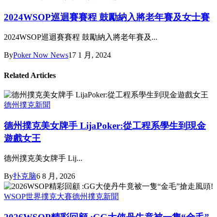
2024WSOP巡迴賽賽程 鼓勵納入將老年賽及女士賽
2024WSOP巡迴賽賽程 鼓勵納入將老年賽及...
By
Poker Now News
17 1 月, 2024
Related Articles
德州撲克新聞
德州撲克美女牌手 LijaPoker:從工程系學生到現金
遊戲女王
德州撲克美女牌手 Lij...
By
扑克脑
6 8 月, 2026
WSOP世界撲克大賽
德州撲克新聞