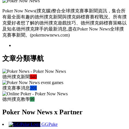
Poker Now News(撲克腦)整合全球撲克賽事新聞資訊，集合所
有最全面有趣的德州撲克新聞與撲克錦標賽賽程戰況。所有撲
克愛好者想了解的德州撲克遊戲技巧、德州撲克錦標賽策略以
及知名德州撲克牌手的最新消息,盡在Poker Now News全球撲
克賽事新聞。(pokernownews.com)
文章分類導航
德州撲克新聞
640
撲克賽事消息
201
德州撲克教學
99
Poker Now News x Partner
GGPuke