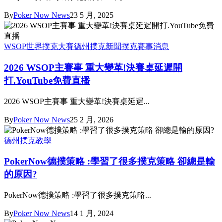
By
Poker Now News
23 5 月, 2025
WSOP世界撲克大賽
德州撲克新聞
撲克賽事消息
2026 WSOP主賽事 重大變革!決賽桌延遲開
打.YouTube免費直播
2026 WSOP主賽事 重大變革!決賽桌延遲...
By
Poker Now News
25 2 月, 2026
德州撲克教學
PokerNow德撲策略 :學習了很多撲克策略 卻總是輸
的原因?
PokerNow德撲策略 :學習了很多撲克策略...
By
Poker Now News
14 1 月, 2024