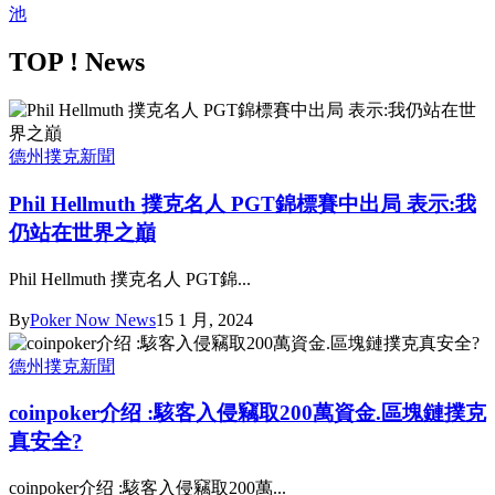
TOP ! News
德州撲克新聞
Phil Hellmuth 撲克名人 PGT錦標賽中出局 表示:我
仍站在世界之巔
Phil Hellmuth 撲克名人 PGT錦...
By
Poker Now News
15 1 月, 2024
德州撲克新聞
coinpoker介绍 :駭客入侵竊取200萬資金.區塊鏈撲克
真安全?
coinpoker介绍 :駭客入侵竊取200萬...