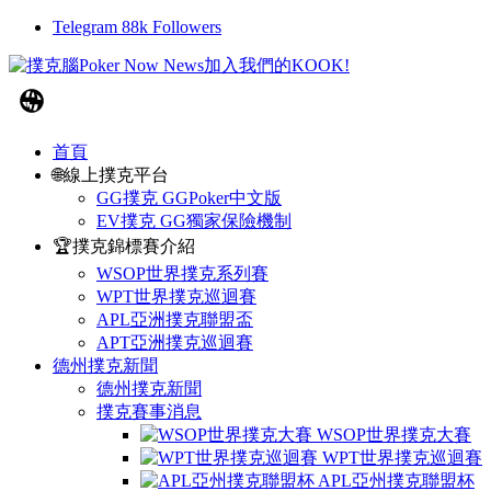
Telegram
88k
Followers
首頁
🌐線上撲克平台
GG撲克 GGPoker中文版
EV撲克 GG獨家保險機制
🏆撲克錦標賽介紹
WSOP世界撲克系列賽
WPT世界撲克巡迴賽
APL亞洲撲克聯盟盃
APT亞洲撲克巡迴賽
德州撲克新聞
德州撲克新聞
撲克賽事消息
WSOP世界撲克大賽
WPT世界撲克巡迴賽
APL亞州撲克聯盟杯