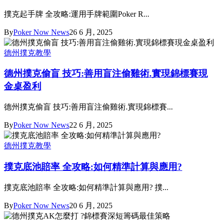
撲克起手牌 全攻略:運用手牌範圍Poker R...
By
Poker Now News
26 6 月, 2025
德州撲克教學
德州撲克偷盲 技巧:善用盲注偷雞術.實現錦標賽現
金桌盈利
德州撲克偷盲 技巧:善用盲注偷雞術.實現錦標賽...
By
Poker Now News
22 6 月, 2025
德州撲克教學
撲克底池賠率 全攻略:如何精準計算與應用?
撲克底池賠率 全攻略:如何精準計算與應用? 撲...
By
Poker Now News
20 6 月, 2025