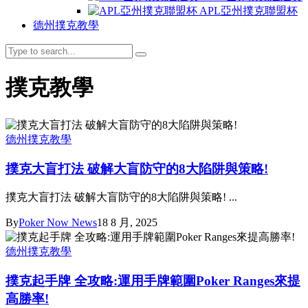
APL亞州撲克聯盟杯
德州撲克教學
撲克教學
德州撲克教學
撲克大盲打法 破解大盲防守的8大陷阱與策略!
撲克大盲打法 破解大盲防守的8大陷阱與策略! ...
By
Poker Now News
18 8 月, 2025
德州撲克教學
撲克起手牌 全攻略:運用手牌範圍Poker Ranges來提
高勝率!