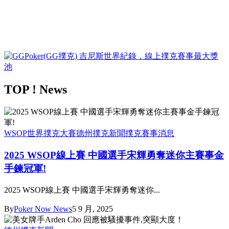
TOP ! News
WSOP世界撲克大賽
德州撲克新聞
撲克賽事消息
2025 WSOP線上賽 中國選手宋輝勇奪迷你主賽事金
手鍊冠軍!
2025 WSOP線上賽 中國選手宋輝勇奪迷你...
By
Poker Now News
5 9 月, 2025