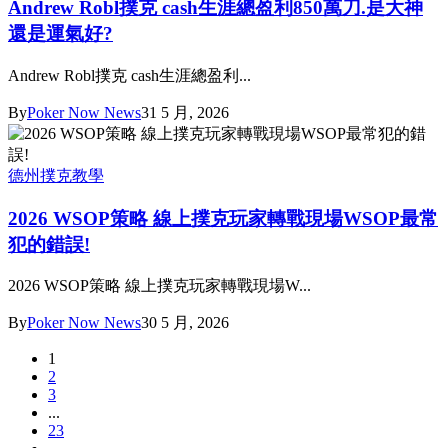
Andrew Robl撲克 cash生涯總盈利850萬刀.是大神
還是運氣好?
Andrew Robl撲克 cash生涯總盈利...
By
Poker Now News
31 5 月, 2026
德州撲克教學
2026 WSOP策略 線上撲克玩家轉戰現場WSOP最常
犯的錯誤!
2026 WSOP策略 線上撲克玩家轉戰現場W...
By
Poker Now News
30 5 月, 2026
1
2
3
...
23