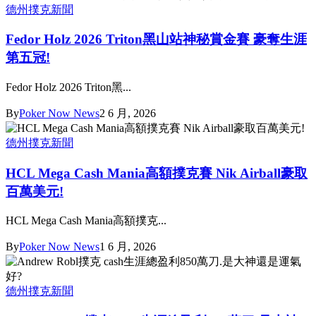
德州撲克新聞
Fedor Holz 2026 Triton黑山站神秘賞金賽 豪奪生涯
第五冠!
Fedor Holz 2026 Triton黑...
By
Poker Now News
2 6 月, 2026
德州撲克新聞
HCL Mega Cash Mania高額撲克賽 Nik Airball豪取
百萬美元!
HCL Mega Cash Mania高額撲克...
By
Poker Now News
1 6 月, 2026
德州撲克新聞