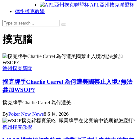
APL亞州撲克聯盟杯
德州撲克教學
撲克腦
德州撲克新聞
撲克牌手Charlie Carrel 為何遭美國禁止入境?無法
參加WSOP?
撲克牌手Charlie Carrel 為何遭美...
By
Poker Now News
8 6 月, 2026
德州撲克教學