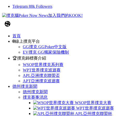
Telegram
88k
Followers
首頁
🌐線上撲克平台
GG撲克 GGPoker中文版
EV撲克 GG獨家保險機制
🏆撲克錦標賽介紹
WSOP世界撲克系列賽
WPT世界撲克巡迴賽
APL亞洲撲克聯盟盃
APT亞洲撲克巡迴賽
德州撲克新聞
德州撲克新聞
撲克賽事消息
WSOP世界撲克大賽
WPT世界撲克巡迴賽
APL亞州撲克聯盟杯