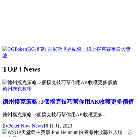
TOP ! News
德州撲克教學
德州撲克策略 :3個撲克技巧幫你用AK收穫更多價值
德州撲克策略 :3個撲克技巧幫你用AK收穫更多...
By
Poker Now News
16 11 月, 2023