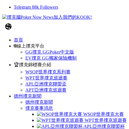
Telegram
88k
Followers
首頁
🌐線上撲克平台
GG撲克 GGPoker中文版
EV撲克 GG獨家保險機制
🏆撲克錦標賽介紹
WSOP世界撲克系列賽
WPT世界撲克巡迴賽
APL亞洲撲克聯盟盃
APT亞洲撲克巡迴賽
德州撲克新聞
德州撲克新聞
撲克賽事消息
WSOP世界撲克大賽
WPT世界撲克巡迴賽
APL亞州撲克聯盟杯