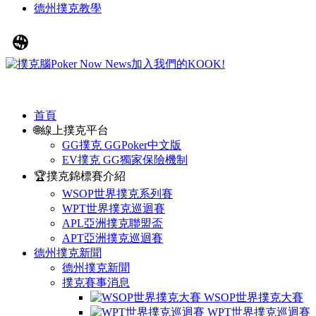
德州撲克教學
首頁
🌐線上撲克平台
GG撲克 GGPoker中文版
EV撲克 GG獨家保險機制
🏆撲克錦標賽介紹
WSOP世界撲克系列賽
WPT世界撲克巡迴賽
APL亞洲撲克聯盟盃
APT亞洲撲克巡迴賽
德州撲克新聞
德州撲克新聞
撲克賽事消息
WSOP世界撲克大賽
WPT世界撲克巡迴賽