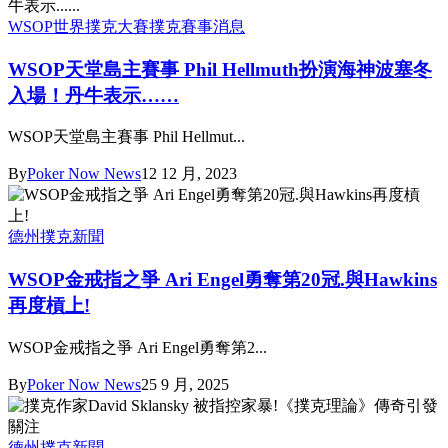
WSOP世界撲克大賽
撲克賽事消息
WSOP天堂島主賽事 Phil Hellmuth扮演海神波塞冬
入場！丹牛表示……
WSOP天堂島主賽事 Phil Hellmut...
By
Poker Now News
12 12 月, 2023
德州撲克新聞
WSOP金戒指之爭 Ari Engel勇奪第20冠.與Hawkins
再度槓上!
WSOP金戒指之爭 Ari Engel勇奪第2...
By
Poker Now News
25 9 月, 2025
德州撲克新聞