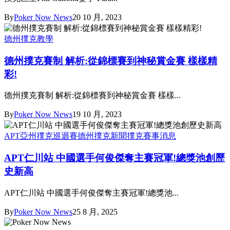
By
Poker Now News
20 10 月, 2023
德州撲克教學
德州撲克賽制 解析:從錦標賽到神秘賞金賽 樣樣精
彩!
德州撲克賽制 解析:從錦標賽到神秘賞金賽 樣樣...
By
Poker Now News
19 10 月, 2023
APT亞州撲克巡迴賽
德州撲克新聞
撲克賽事消息
APT仁川站 中國選手何俊傑奪主賽冠軍!總獎池創歷
史新高
APT仁川站 中國選手何俊傑奪主賽冠軍!總獎池...
By
Poker Now News
25 8 月, 2025