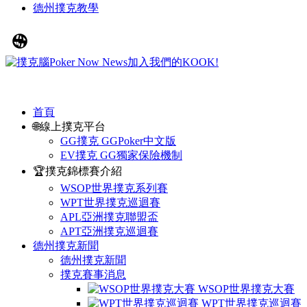
德州撲克教學
首頁
🌐線上撲克平台
GG撲克 GGPoker中文版
EV撲克 GG獨家保險機制
🏆撲克錦標賽介紹
WSOP世界撲克系列賽
WPT世界撲克巡迴賽
APL亞洲撲克聯盟盃
APT亞洲撲克巡迴賽
德州撲克新聞
德州撲克新聞
撲克賽事消息
WSOP世界撲克大賽
WPT世界撲克巡迴賽