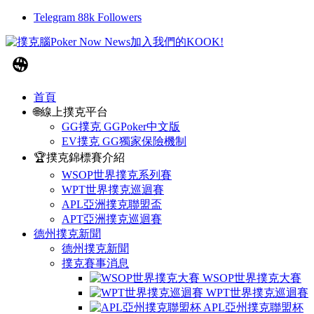
Telegram
88k
Followers
首頁
🌐線上撲克平台
GG撲克 GGPoker中文版
EV撲克 GG獨家保險機制
🏆撲克錦標賽介紹
WSOP世界撲克系列賽
WPT世界撲克巡迴賽
APL亞洲撲克聯盟盃
APT亞洲撲克巡迴賽
德州撲克新聞
德州撲克新聞
撲克賽事消息
WSOP世界撲克大賽
WPT世界撲克巡迴賽
APL亞州撲克聯盟杯